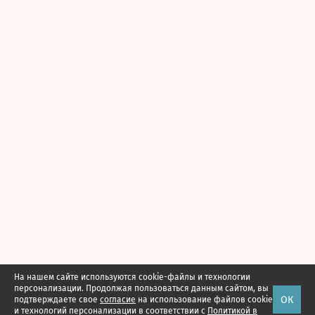
На нашем сайте используются cookie-файлы и технологии
персонализации. Продолжая пользоваться данным сайтом, вы
ОК
подтверждаете свое
согласие
на использование файлов cookie
и технологий персонализации в соответствии с
Политикой в