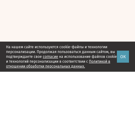
На нашем сайте используются cookie-файлы и технологии
персонализации. Продолжая пользоваться данным сайтом, вы
ОК
подтверждаете свое
согласие
на использование файлов cookie
и технологий персонализации в соответствии с
Политикой в
отношении обработки персональных данных.
Наши проекты
Подписка