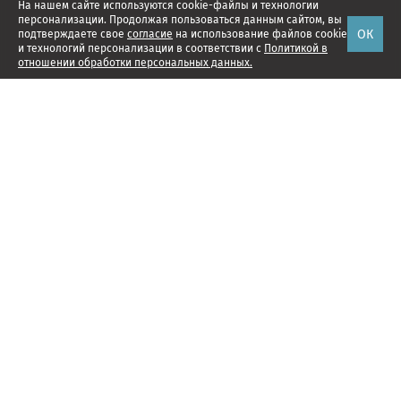
На нашем сайте используются cookie-файлы и технологии
персонализации. Продолжая пользоваться данным сайтом, вы
ОК
подтверждаете свое
согласие
на использование файлов cookie
и технологий персонализации в соответствии с
Политикой в
отношении обработки персональных данных.
Наши проекты
Подписка
Реклама
Справочник компаний
Об издании