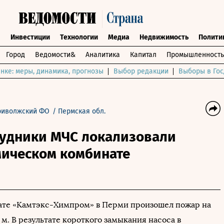
ы
Инвестиции
Технологии
Медиа
Недвижимость
Полити
Город
Ведомости&
Аналитика
Капитал
Промышленность
нке: меры, динамика, прогнозы
Выбор редакции
Выборы в Гос
риволжский ФО
/
Пермская обл.
рудники МЧС локализовали
мическом комбинате
те «Камтэкс-Химпром» в Перми произошел пожар на
 м. В результате короткого замыкания насоса в