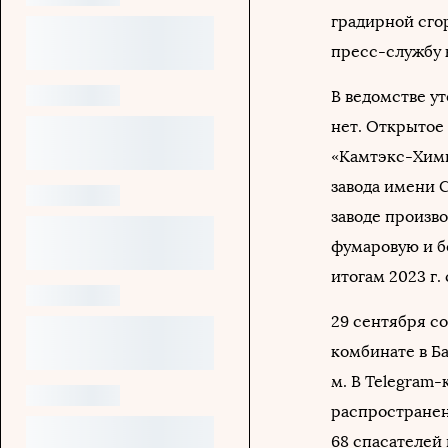
градирной сго
пресс-службу 
В ведомстве у
нет. Открытое 
«Камтэкс-Хим
завода имени С
заводе произво
фумаровую и б
итогам 2023 г. 
29 сентября с
комбинате в Б
м. В Telegram
распространен
68 спасателей