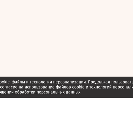
ookie-файлы и технологии персонализации. Продолжая пользоват
согласие
на использование файлов cookie и технологий персонал
ошении обработки персональных данных.