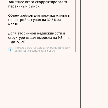
Заметнее всего скорректировался
первичный рынок
Объем займов для покупки жилья в
новостройках упал на 39,5% за
месяц
Доля вторичной недвижимости в
структуре выдач выросла на 9,3 п.п.
– до 27,2%
Реклама / ООО "Домклик". 16+. Оценивайте свои
i
финансовые возможности и риски