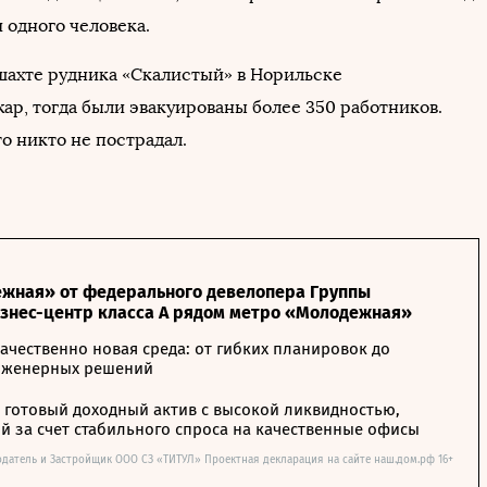
 одного человека.
 шахте рудника «Скалистый» в Норильске
ар, тогда были эвакуированы более 350 работников.
о никто не пострадал.
жная» от федерального девелопера Группы
изнес-центр класса А рядом метро «Молодежная»
ачественно новая среда: от гибких планировок до
нженерных решений
– готовый доходный актив с высокой ликвидностью,
 за счет стабильного спроса на качественные офисы
одатель и Застройщик ООО СЗ «ТИТУЛ» Проектная декларация на сайте наш.дом.рф 16+