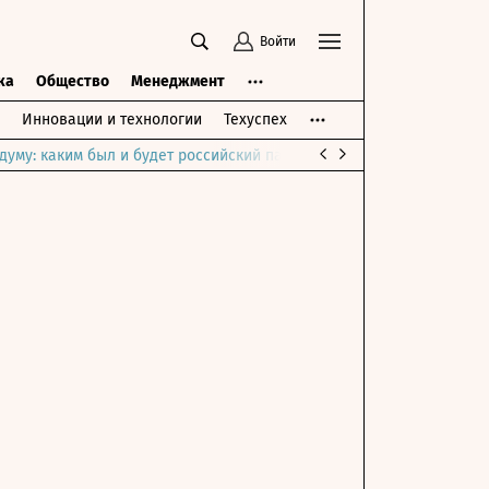
Войти
ка
Общество
Менеджмент
Инновации и технологии
Техуспех
думу: каким был и будет российский парламент
Война на Ближне