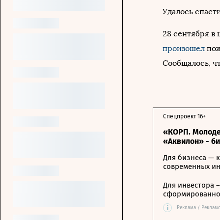
Удалось спасти
28 сентября в
произошел
пож
Сообщалось, чт
Спецпроект 16+
«КОРП. Молоде
«Аквилон» - б
Для бизнеса — к
современных и
Для инвестора 
сформированной
i
Реклама / Реклам