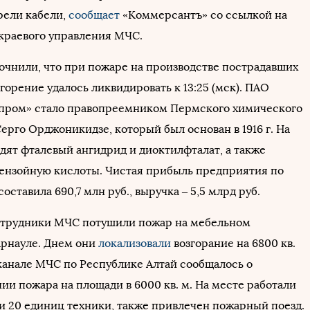
рели кабели,
сообщает
«Коммерсантъ» со ссылкой на
краевого управления МЧС.
точнили, что при пожаре на производстве пострадавших
горение удалось ликвидировать к 13:25 (мск). ПАО
пром» стало правопреемником Пермского химического
ерго Орджоникидзе, который был основан в 1916 г. На
дят фталевый ангидрид и диоктилфталат, а также
ензойную кислоты. Чистая прибыль предприятия по
составила 690,7 млн руб., выручка – 5,5 млрд руб.
отрудники МЧС потушили пожар на мебельном
арнауле. Днем они
локализовали
возгорание на 6800 кв.
-канале МЧС по Республике Алтай сообщалось о
ии пожара на площади в 6000 кв. м. На месте работали
 и 20 единиц техники, также привлечен пожарный поезд.