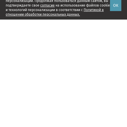
персонализации. Продолжая пользоваться данным сайтом, вы
ОК
подтверждаете свое
согласие
на использование файлов cookie
и технологий персонализации в соответствии с
Политикой в
отношении обработки персональных данных.
Наши проекты
Подписка
Реклама
Справочник компаний
Об издании
Редакция