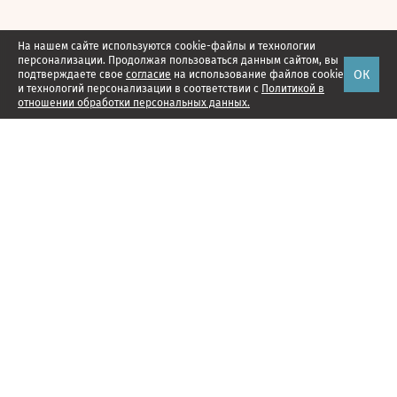
На нашем сайте используются cookie-файлы и технологии
персонализации. Продолжая пользоваться данным сайтом, вы
ОК
подтверждаете свое
согласие
на использование файлов cookie
и технологий персонализации в соответствии с
Политикой в
отношении обработки персональных данных.
Наши проекты
Подписка
Реклама
Справочник компаний