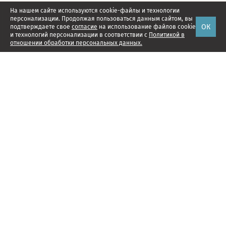
На нашем сайте используются cookie-файлы и технологии
персонализации. Продолжая пользоваться данным сайтом, вы
ОК
подтверждаете свое
согласие
на использование файлов cookie
и технологий персонализации в соответствии с
Политикой в
отношении обработки персональных данных.
Наши проекты
Подписка
Реклама
Справочник компаний
Об издании