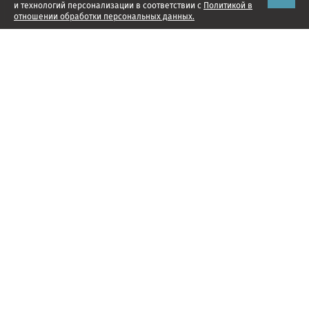
и технологий персонализации в соответствии с
Политикой в
отношении обработки персональных данных.
Наши проекты
Подписка
Реклама
Справочник компаний
Об издании
Редакция