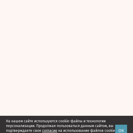
На нашем сайте используются cookie-файлы и технологии
персонализации. Продолжая пользоваться данным сайтом, вы
ОК
подтверждаете свое
согласие
на использование файлов cookie