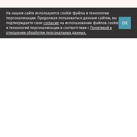
На нашем сайте используются cookie-файлы и технологии
персонализации. Продолжая пользоваться данным сайтом, вы
ОК
подтверждаете свое
согласие
на использование файлов cookie
и технологий персонализации в соответствии с
Политикой в
отношении обработки персональных данных.
Наши проекты
Подписка
Реклама
Справочник компаний