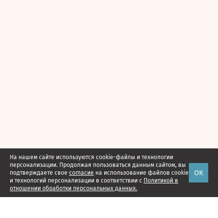
На нашем сайте используются cookie-файлы и технологии
персонализации. Продолжая пользоваться данным сайтом, вы
ОК
подтверждаете свое
согласие
на использование файлов cookie
и технологий персонализации в соответствии с
Политикой в
отношении обработки персональных данных.