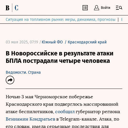
Войти
Ситуация на топливном рынке: меры, динамика, прогнозы
Выб
03 мая 2025, 07:19 /
Южный ФО
/
Краснодарский край
В Новороссийске в результате атаки
БПЛА пострадали четыре человека
Ведомости. Страна
Ночью 3 мая Черноморское побережье
Краснодарского края подверглось массированной
атаке беспилотников,
сообщил
губернатор региона
Вениамин Кондратьев
в Telegram-канале. Атака, по
его словам, имела серьезные последствия для