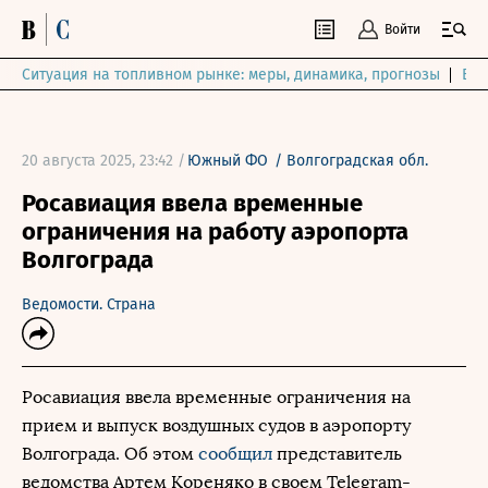
Войти
Ситуация на топливном рынке: меры, динамика, прогнозы
Выб
20 августа 2025, 23:42 /
Южный ФО
/
Волгоградская обл.
Росавиация ввела временные
ограничения на работу аэропорта
Волгограда
Ведомости. Страна
Росавиация ввела временные ограничения на
прием и выпуск воздушных судов в аэропорту
Волгограда. Об этом
сообщил
представитель
ведомства Артем Кореняко в своем Telegram-