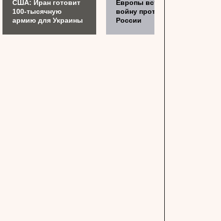
США: Иран готовит
Европы вступить в
100-тысячную
войну против
армию для Украины
России