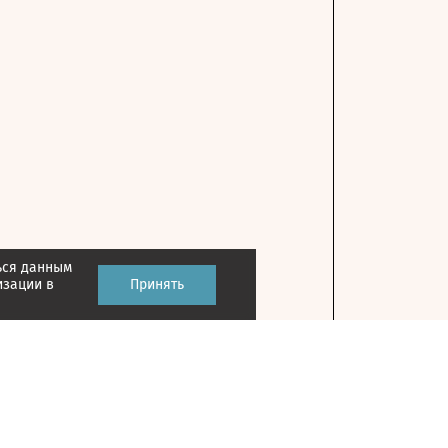
ься данным
изации в
Принять