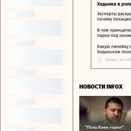
Ходынка в рол
Эксперты раскр
почему локация
В чем принципи
парка под окна
Какую линейку 
Ходынском пол
i
Реклама / АО «СТ
НОВОСТИ INFOX
"Пока Киев горел".