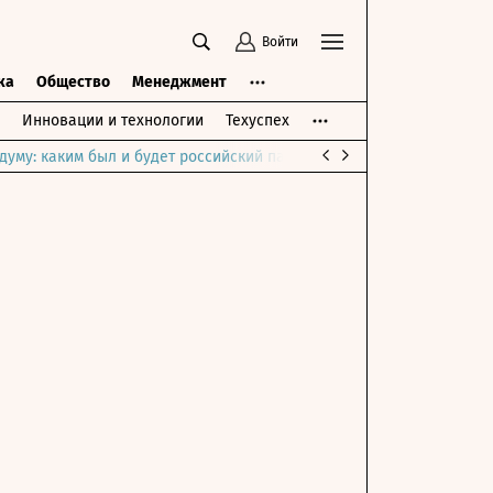
Войти
ка
Общество
Менеджмент
Инновации и технологии
Техуспех
думу: каким был и будет российский парламент
Война на Ближне