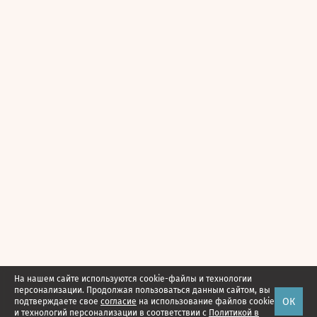
На нашем сайте используются cookie-файлы и технологии
персонализации. Продолжая пользоваться данным сайтом, вы
ОК
подтверждаете свое
согласие
на использование файлов cookie
и технологий персонализации в соответствии с
Политикой в