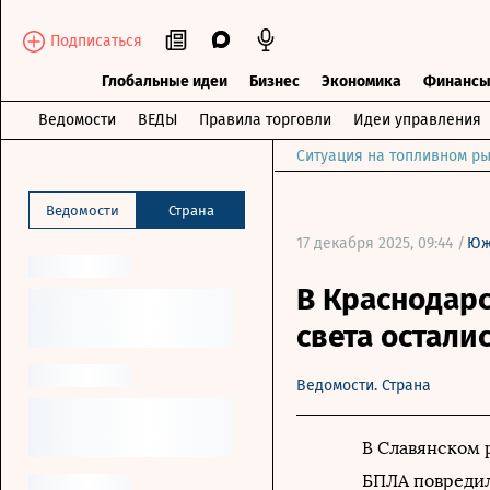
Подписаться
Глобальные идеи
Бизнес
Экономика
Финанс
Ведомости
ВЕДЫ
Правила торговли
Идеи управления
Ситуация на топливном ры
Ведомости
Страна
17 декабря 2025, 09:44 /
Юж
В Краснодарс
света остали
Ведомости. Страна
В Славянском 
БПЛА повредил