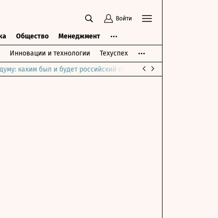
Войти
ка
Общество
Менеджмент
Инновации и технологии
Техуспех
думу: каким был и будет российский парламент
Война на Ближне