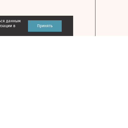
ься данным
изации в
Принять
Контакты
127018, г. Москва, ул. Полковая, д. 3, стр. 1