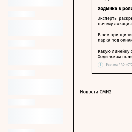
Ходынка в рол
Эксперты раскр
почему локация
В чем принципи
парка под окна
Какую линейку 
Ходынском пол
i
Реклама / АО «СТ
Новости СМИ2