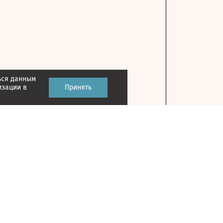
ься данным
изации в
Принять