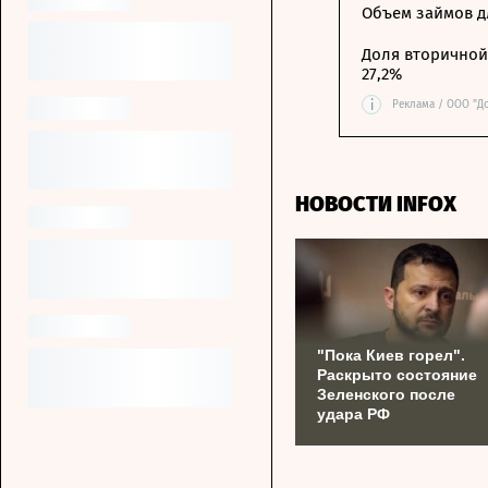
Объем займов дл
Доля вторичной 
27,2%
i
Реклама / ООО "Д
НОВОСТИ INFOX
"Пока Киев горел".
Раскрыто состояние
Зеленского после
удара РФ