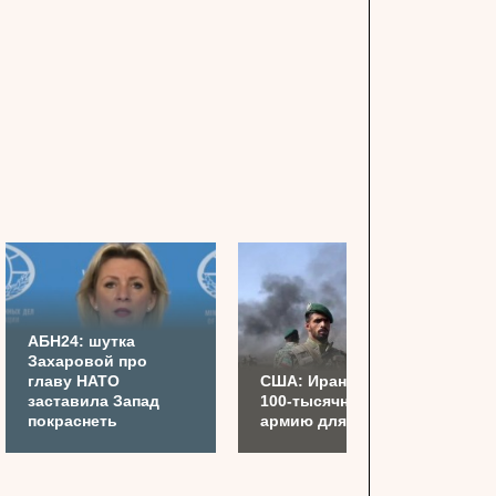
АБН24: шутка
Захаровой про
главу НАТО
США: Иран готовит
заставила Запад
100-тысячную
покраснеть
армию для Украины