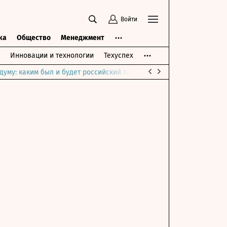
Войти
ка
Общество
Менеджмент
Инновации и технологии
Техуспех
думу: каким был и будет российский парламент
Война на Ближне