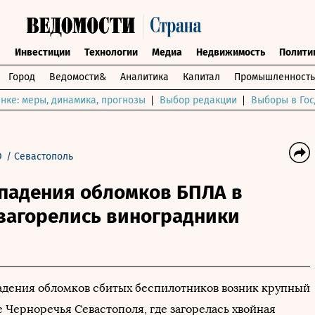
ы
Инвестиции
Технологии
Медиа
Недвижимость
Полити
Город
Ведомости&
Аналитика
Капитал
Промышленность
нке: меры, динамика, прогнозы
Выбор редакции
Выборы в Гос
О
/
Севастополь
 падения обломков БПЛА в
 загорелись виноградники
падения обломков сбитых беспилотников возник крупный
 Черноречья Севастополя, где загорелась хвойная