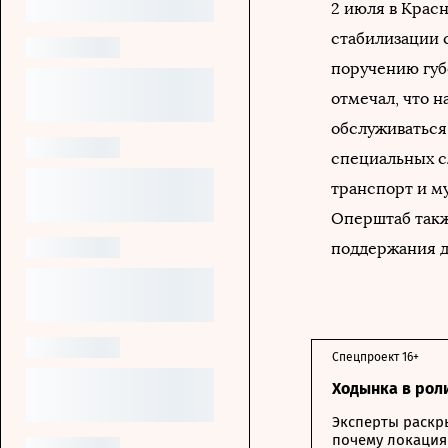
2 июля в Крас
стабилизации 
поручению гу
отмечал, что н
обслуживаться
специальных с
транспорт и му
Оперштаб такж
поддержания д
Спецпроект 16+
Ходынка в рол
Эксперты раскр
почему локация