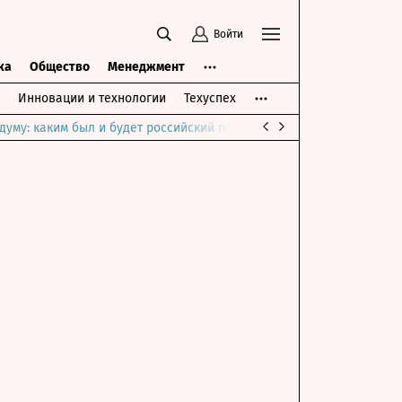
Войти
ка
Общество
Менеджмент
Инновации и технологии
Техуспех
думу: каким был и будет российский парламент
Война на Ближне