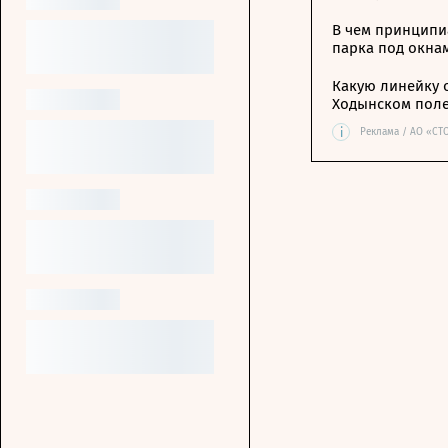
В чем принципи
парка под окна
Какую линейку 
Ходынском пол
i
Реклама / АО «СТ