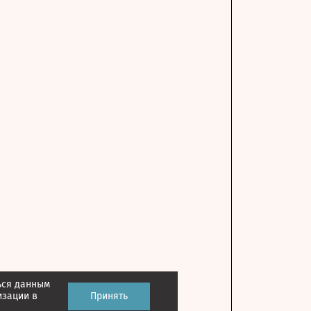
ься данным
изации в
Принять