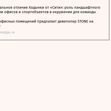
альное отличие Ходынки от «Сити»: роль ландшафтного
ми офисов и спортобъектов в окружении для команды
офисных помещений предлагает девелопер STONE на
е
ОУНХЕДЖ» 16+