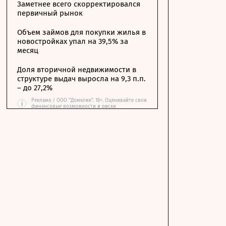
Заметнее всего скорректировался
первичный рынок
Объем займов для покупки жилья в
новостройках упал на 39,5% за
месяц
Доля вторичной недвижимости в
структуре выдач выросла на 9,3 п.п.
– до 27,2%
Реклама / ООО "Домклик". 16+. Оценивайте свои
i
финансовые возможности и риски