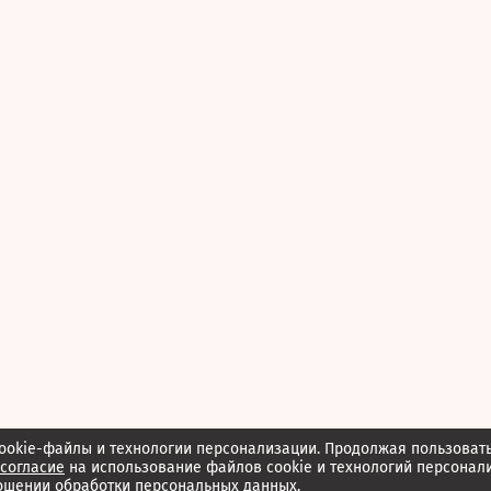
ookie-файлы и технологии персонализации. Продолжая пользоват
согласие
на использование файлов cookie и технологий персонал
ошении обработки персональных данных.