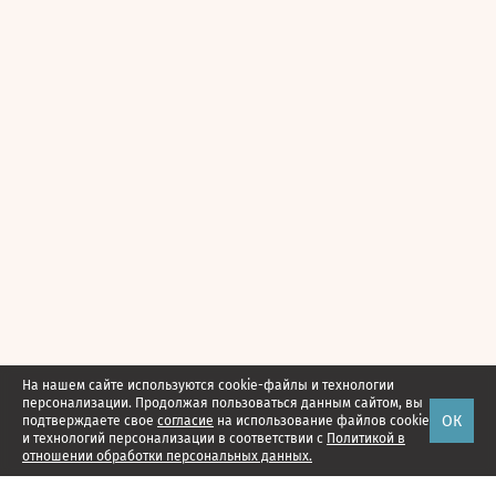
На нашем сайте используются cookie-файлы и технологии
персонализации. Продолжая пользоваться данным сайтом, вы
ОК
подтверждаете свое
согласие
на использование файлов cookie
и технологий персонализации в соответствии с
Политикой в
отношении обработки персональных данных.