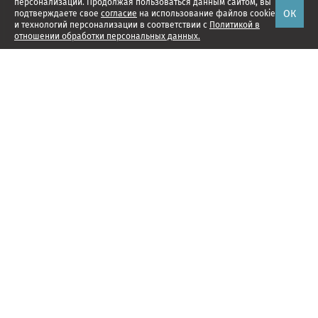
персонализации. Продолжая пользоваться данным сайтом, вы
ОК
подтверждаете свое
согласие
на использование файлов cookie
и технологий персонализации в соответствии с
Политикой в
отношении обработки персональных данных.
Наши проекты
Подписка
Реклама
Справочник компаний
Об издании
Редакция