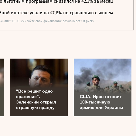
о льготным программам снизился на 42,3% за месяц
йной ипотеке упали на 47,8% по сравнению с июнем
омклик" 16+. Оценивайте свои финансовые возможности и риски
"Все решит одно
сражение".
США: Иран готовит
Зеленский открыл
100-тысячную
страшную правду
армию для Украины