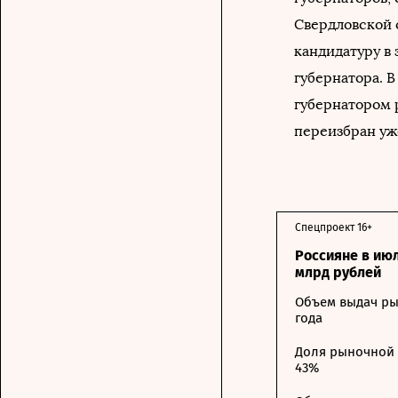
Свердловской 
кандидатуру в
губернатора. В
губернатором р
переизбран уже
Спецпроект 16+
Россияне в ию
млрд рублей
Объем выдач ры
года
Доля рыночной 
43%