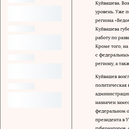
Куйвашева. Во
уровень. Уже 
региона «Ведом
Куйвашева губ
работу по раз
Кроме того, н
с федеральным
региону, а так
Куйвашев возгл
политическая к
администрации 
назначен заме
федеральном ок
президента в У
губернаторов,