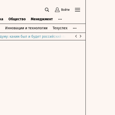
Войти
ка
Общество
Менеджмент
Инновации и технологии
Техуспех
думу: каким был и будет российский парламент
Война на Ближне