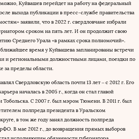
зможно, Куйвашев перейдет на работу на федеральный
после выхода публикации в пресс-службе правительства
остям» заявили, что в 2022 г. свердловчане избрали
ернатором сроком на пять лет. И он продолжит свою
витию Среднего Урала «в рамках срока полномочий».
а ближайшее время у Куйвашева запланированы встречи
и и региональными должностными лицами, поездки по
же за пределы области.
авлял Свердловскую область почти 13 лет – с 2012 г. Его
арьера началась в 2005 г., когда он стал главой
Тобольска. С 2007 г. был мэром Тюмени. В 2011 г. был
стителем полпреда президента в Уральском
руге, в том же году занял должность полпреда
рФО. В мае 2012 г., до возвращения прямых выборов
 стал исполняющим обязанности губернатора