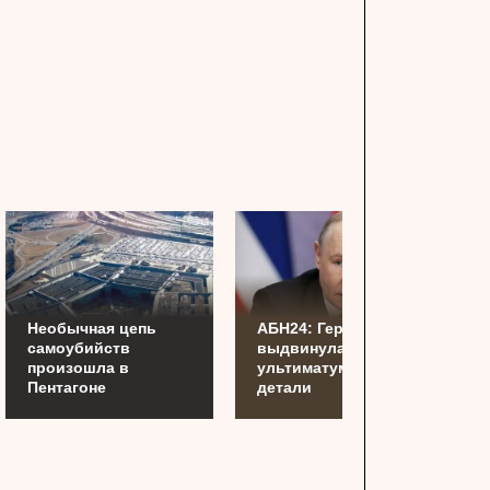
Необычная цепь
АБН24: Германия
самоубийств
выдвинула России
произошла в
ультиматум —
Пентагоне
детали