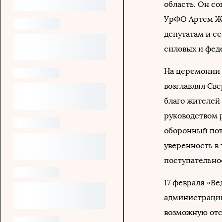
область. Он со
УрФО Артем Жо
депутатам и с
силовых и фед
На церемонии 
возглавлял Све
благо жителей 
руководством 
оборонный пот
уверенность в
поступательно
17 февраля «Ве
администрации
возможную отс