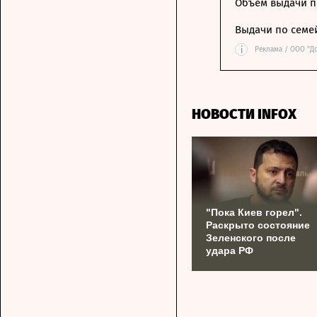
Объем выдачи п
Выдачи по семе
i
Реклама / ООО "Д
НОВОСТИ INFOX
"Пока Киев горел".
Раскрыто состояние
Зеленского после
удара РФ