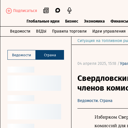
Подписаться
Глобальные идеи
Бизнес
Экономика
Финанс
Ведомости
ВЕДЫ
Правила торговли
Идеи управления
Ситуация на топливном ры
Ведомости
Страна
04 апреля 2025, 15:18 /
Ура
Свердловски
членов коми
Ведомости. Страна
Избирком Свер
комиссий для 