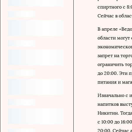
спиртного с 8:0
Сейчас в облас
В апреле «Вед
области могут
экономическог
запрет на торг
ограничить торг
до 20:00. Эти
питания и маг
Изначально с 
напитков выст
Никитин. Тогд
с 10:00 до 16:0
20:00. Сейчас 