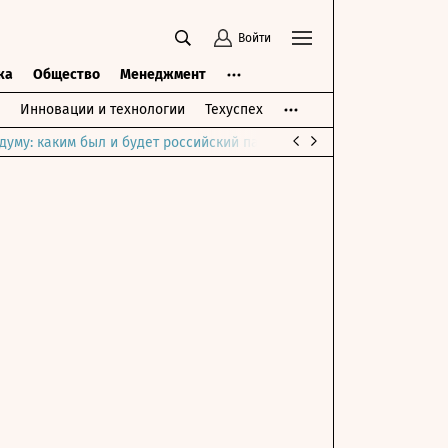
Войти
ка
Общество
Менеджмент
Инновации и технологии
Техуспех
думу: каким был и будет российский парламент
Война на Ближне