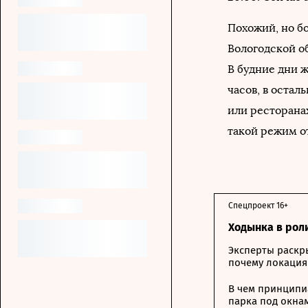
Похожий, но бо
Вологодской о
В будние дни ж
часов, в остал
или ресторана
такой режим о
Спецпроект 16+
Ходынка в рол
Эксперты раскр
почему локация
В чем принципи
парка под окна