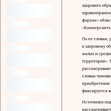
здорового обра
здравоохранен
форуме» облас
«Коммерсантъ
По ее словам,
к здоровому о
малых и средн
территории». Т
рассматривают
словам чиновн
приобретение 
фиксируется в
Источники изд
рассматривает