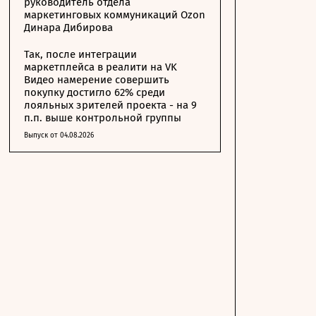
руководитель отдела
маркетинговых коммуникаций Ozon
Динара Дибирова
Так, после интеграции
маркетплейса в реалити на VK
Видео намерение совершить
покупку достигло 62% среди
лояльных зрителей проекта - на 9
п.п. выше контрольной группы
Выпуск от 04.08.2026