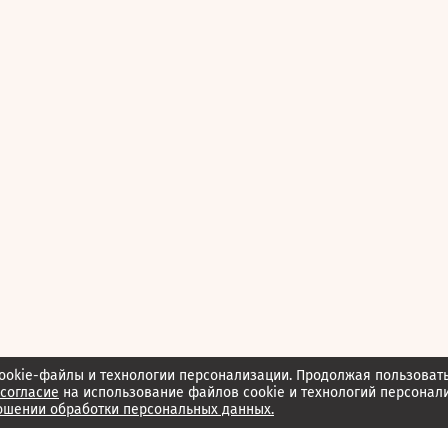
ookie-файлы и технологии персонализации. Продолжая пользоват
согласие
на использование файлов cookie и технологий персонал
ошении обработки персональных данных.