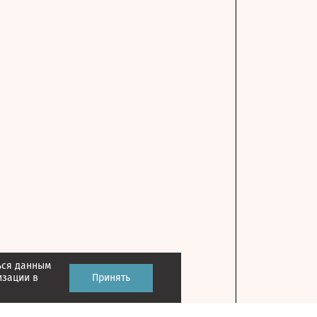
ься данным
изации в
Принять