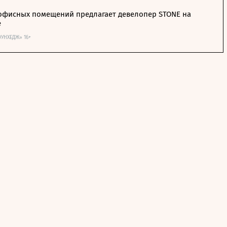
офисных помещений предлагает девелопер STONE на
е
ОУНХЕДЖ» 16+