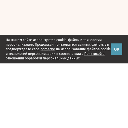
На нашем сайте используются cookie-файлы и технологии
персонализации. Продолжая пользоваться данным сайтом, вы
ОК
подтверждаете свое
согласие
на использование файлов cookie
и технологий персонализации в соответствии с
Политикой в
отношении обработки персональных данных.
Наши проекты
Подписка