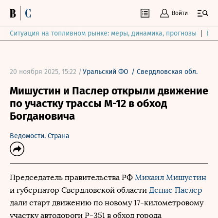
Войти
Ситуация на топливном рынке: меры, динамика, прогнозы
Выб
20 ноября 2025, 15:22 /
Уральский ФО
/
Свердловская обл.
Мишустин и Паслер открыли движение
по участку трассы М-12 в обход
Богдановича
Ведомости. Страна
Председатель правительства РФ
Михаил Мишустин
и губернатор Свердловской области
Денис Паслер
дали старт движению по новому 17-километровому
участку автодороги Р-351 в обход города