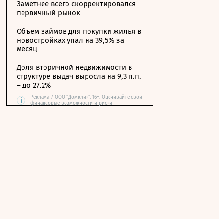
Заметнее всего скорректировался
первичный рынок
Объем займов для покупки жилья в
новостройках упал на 39,5% за
месяц
Доля вторичной недвижимости в
структуре выдач выросла на 9,3 п.п.
– до 27,2%
Реклама / ООО "Домклик". 16+. Оценивайте свои
i
финансовые возможности и риски