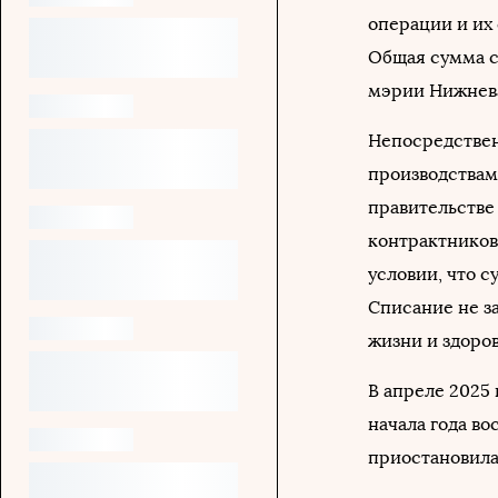
операции и их
Общая сумма с
мэрии Нижнева
Непосредствен
производствам,
правительстве
контрактников,
условии, что с
Списание не з
жизни и здоро
В апреле 2025 
начала года во
приостановила