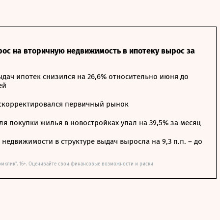
рос на вторичную недвижимость в ипотеку вырос за
дач ипотек снизился на 26,6% относительно июня до
ей
 скорректировался первичный рынок
я покупки жилья в новостройках упал на 39,5% за месяц
недвижимости в структуре выдач выросла на 9,3 п.п. – до
омклик". 16+. Оценивайте свои финансовые возможности и риски