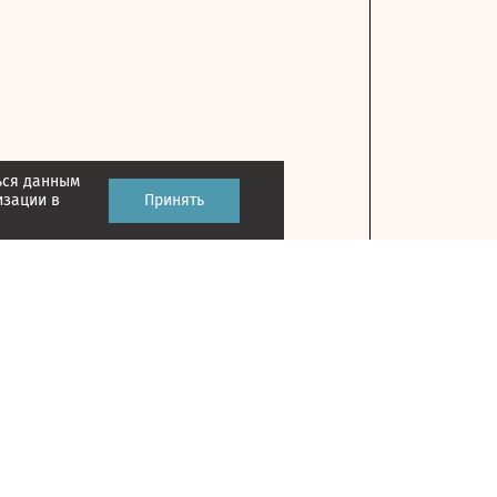
ься данным
изации в
Принять