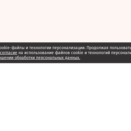
ookie-файлы и технологии персонализации. Продолжая пользоват
согласие
на использование файлов cookie и технологий персонал
ошении обработки персональных данных.