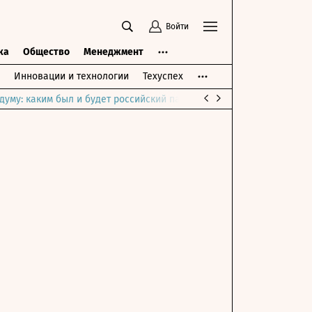
Войти
ка
Общество
Менеджмент
Инновации и технологии
Техуспех
думу: каким был и будет российский парламент
Война на Ближне