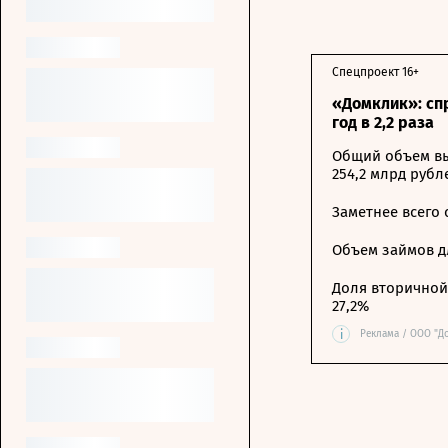
Спецпроект 16+
«Домклик»: сп
год в 2,2 раза
Общий объем вы
254,2 млрд рубл
Заметнее всего
Объем займов дл
Доля вторичной 
27,2%
i
Реклама / ООО "Д