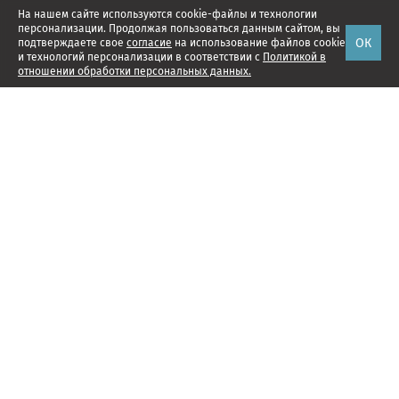
На нашем сайте используются cookie-файлы и технологии
персонализации. Продолжая пользоваться данным сайтом, вы
ОК
подтверждаете свое
согласие
на использование файлов cookie
и технологий персонализации в соответствии с
Политикой в
отношении обработки персональных данных.
Наши проекты
Подписка
Реклама
Справочник компаний
Об издании