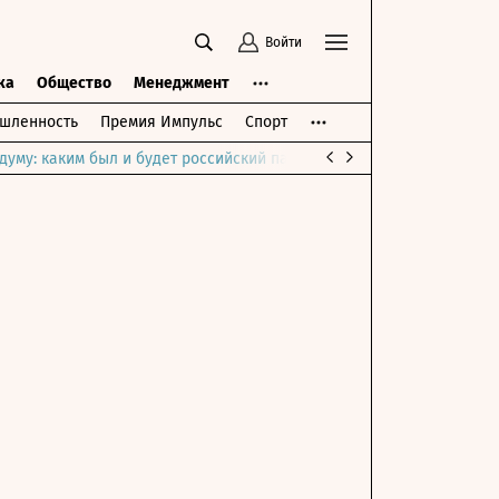
Войти
ка
Общество
Менеджмент
шленность
Премия Импульс
Спорт
думу: каким был и будет российский парламент
Война на Ближне