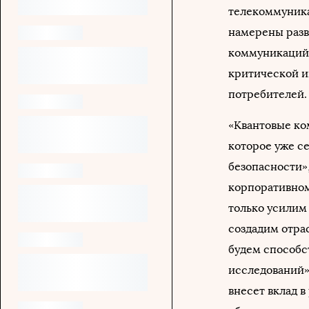
телекоммуника
намерены разв
коммуникаций,
критической 
потребителей.
«Квантовые ко
которое уже с
безопасности»
корпоративном
только усилим
создадим отра
будем способс
исследований»,
внесет вклад в