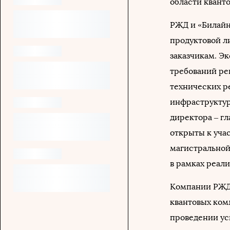
области квант
РЖД и «Билайн
продуктовой л
заказчикам. Э
требований ре
технических р
инфраструктур
директора – г
открыты к уча
магистральной
в рамках реали
Компании РЖД 
квантовых комм
проведении ус