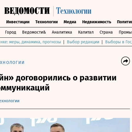
ы
Инвестиции
Технологии
Медиа
Недвижимость
Полити
Город
Ведомости&
Аналитика
Капитал
Страна
Промы
нке: меры, динамика, прогнозы
Выбор редакции
Выборы в Гос
ЕХНОЛОГИИ
йн» договорились о развитии
оммуникаций
ехнологии