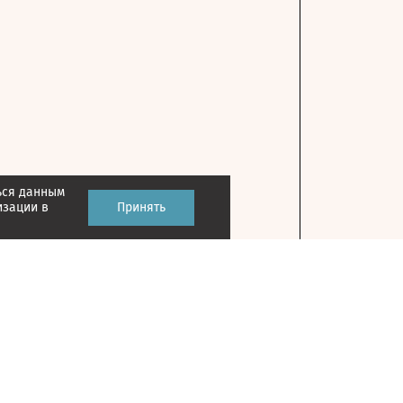
ься данным
изации в
Принять