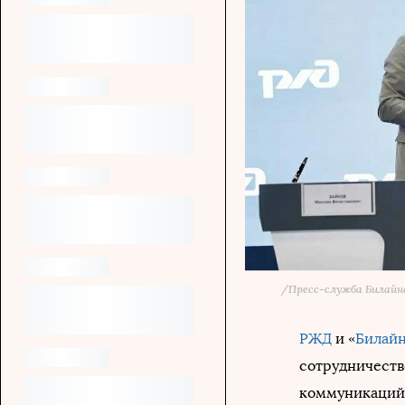
/
Пресс-служба Билайн
РЖД
и «
Билай
сотрудничеств
коммуникаций.