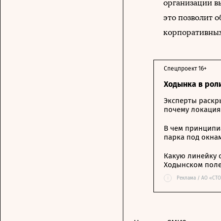
организации в
это позволит 
корпоративных
Спецпроект 16+
Ходынка в рол
Эксперты раскр
почему локация
В чем принципи
парка под окна
Какую линейку 
Ходынском пол
i
Реклама / АО «СТ