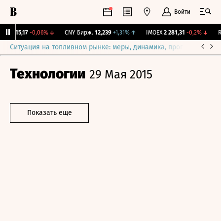
Войти
BI
115,17
-0,06%
↓
CNY Бирж.
12,239
+1,31%
↑
IMOEX
2 281,31
-0,2%
↓
RG
Ситуация на топливном рынке: меры, динамика, прогнозы
Выб
Технологии
29 Мая 2015
Показать еще