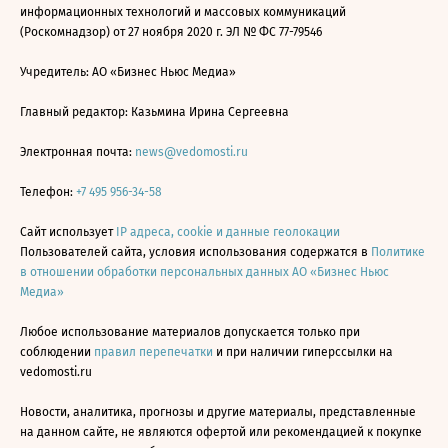
информационных технологий и массовых коммуникаций
(Роскомнадзор) от 27 ноября 2020 г. ЭЛ № ФС 77-79546
Учредитель: АО «Бизнес Ньюс Медиа»
Главный редактор: Казьмина Ирина Сергеевна
Электронная почта:
news@vedomosti.ru
Телефон:
+7 495 956-34-58
Сайт использует
IP адреса, cookie и данные геолокации
Пользователей сайта, условия использования содержатся в
Политике
в отношении обработки персональных данных АО «Бизнес Ньюс
Медиа»
Любое использование материалов допускается только при
соблюдении
правил перепечатки
и при наличии гиперссылки на
vedomosti.ru
Новости, аналитика, прогнозы и другие материалы, представленные
на данном сайте, не являются офертой или рекомендацией к покупке