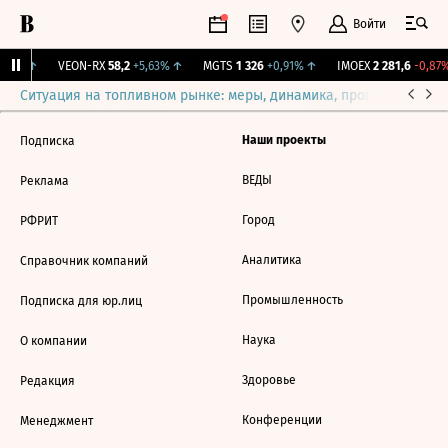
Войти
,54%
↑
VEON-RX
58,2
+5,63%
↑
MGTS
1 326
+0,91%
↑
IMOEX
2 281,6
-0,87%
Ситуация на топливном рынке: меры, динамика, прогнозы
Выб
Наши проекты
Подписка
ВЕДЫ
Реклама
Город
РФРИТ
Аналитика
Справочник компаний
Промышленность
Подписка для юр.лиц
Наука
О компании
Здоровье
Редакция
Конференции
Менеджмент