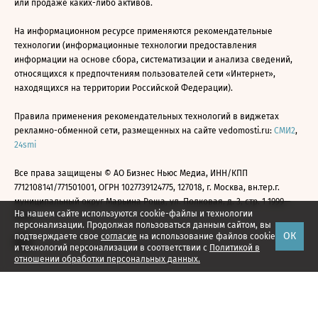
или продаже каких-либо активов.
На информационном ресурсе применяются рекомендательные
технологии (информационные технологии предоставления
информации на основе сбора, систематизации и анализа сведений,
относящихся к предпочтениям пользователей сети «Интернет»,
находящихся на территории Российской Федерации).
Правила применения рекомендательных технологий в виджетах
рекламно-обменной сети, размещенных на сайте vedomosti.ru:
СМИ2
,
24smi
Все права защищены © АО Бизнес Ньюс Медиа, ИНН/КПП
7712108141/771501001, ОГРН 1027739124775, 127018, г. Москва, вн.тер.г.
муниципальный округ Марьина Роща, ул. Полковая, д. 3, стр. 1 1999—
На нашем сайте используются cookie-файлы и технологии
2026
персонализации. Продолжая пользоваться данным сайтом, вы
ОК
подтверждаете свое
согласие
на использование файлов cookie
и технологий персонализации в соответствии с
Политикой в
отношении обработки персональных данных.