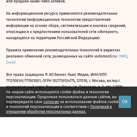
или продаже каких-либо активов.
На информационном ресурсе применяются рекомендательные
технологии (информационные технологии предоставления
информации на основе сбора, систематизации и анализа сведений,
относящихся к предпочтениям пользователей сети «Интернет»,
находящихся на территории Российской Федерации).
Правила применения рекомендательных технологий в виджетах
рекламно-обменной сети, размещенных на сайте vedomosti.ru:
СМИ2
,
24smi
Все права защищены © АО Бизнес Ньюс Медиа, ИНН/КПП
7712108141/771501001, ОГРН 1027739124775, 127018, г. Москва, вн.тер.г.
муниципальный округ Марьина Роща, ул. Полковая, д. 3, стр. 1 1999—
На нашем сайте используются cookie-файлы и технологии
2026
персонализации. Продолжая пользоваться данным сайтом, вы
ОК
подтверждаете свое
согласие
на использование файлов cookie
и технологий персонализации в соответствии с
Политикой в
отношении обработки персональных данных.