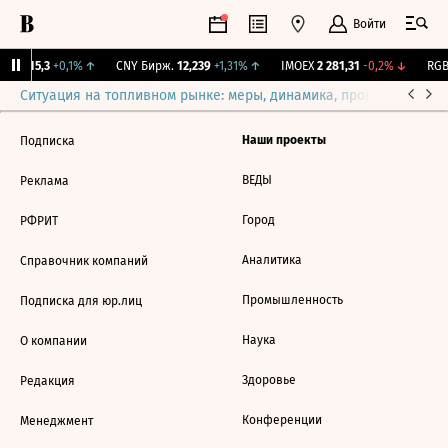
Войти
GBI
115,3
+0,1%
↑
CNY Бирж.
12,239
+1,31%
↑
IMOEX
2 281,31
-0,2%
↓
RGBI
Ситуация на топливном рынке: меры, динамика, прогнозы
Выб
Наши проекты
Подписка
ВЕДЫ
Реклама
Город
РФРИТ
Аналитика
Справочник компаний
Промышленность
Подписка для юр.лиц
Наука
О компании
Здоровье
Редакция
Конференции
Менеджмент