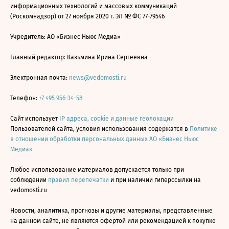
информационных технологий и массовых коммуникаций
(Роскомнадзор) от 27 ноября 2020 г. ЭЛ № ФС 77-79546
Учредитель: АО «Бизнес Ньюс Медиа»
Главный редактор: Казьмина Ирина Сергеевна
Электронная почта:
news@vedomosti.ru
Телефон:
+7 495 956-34-58
Сайт использует
IP адреса, cookie и данные геолокации
Пользователей сайта, условия использования содержатся в
Политике
в отношении обработки персональных данных АО «Бизнес Ньюс
Медиа»
Любое использование материалов допускается только при
соблюдении
правил перепечатки
и при наличии гиперссылки на
vedomosti.ru
Новости, аналитика, прогнозы и другие материалы, представленные
на данном сайте, не являются офертой или рекомендацией к покупке