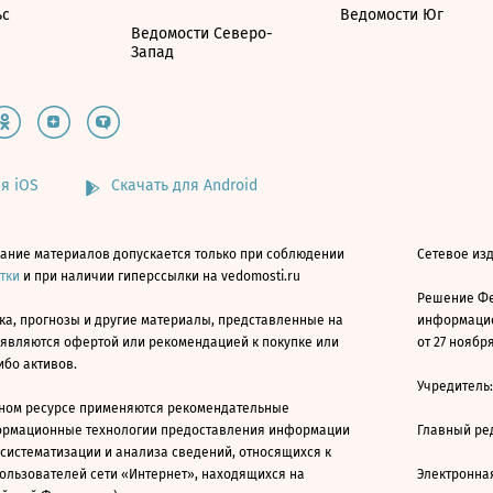
ьс
Ведомости Юг
Ведомости Северо-
Запад
я iOS
Скачать для Android
ание материалов допускается только при соблюдении
Сетевое изд
атки
и при наличии гиперссылки на vedomosti.ru
Решение Фе
ка, прогнозы и другие материалы, представленные на
информацио
 являются офертой или рекомендацией к покупке или
от 27 ноября
ибо активов.
Учредитель
ном ресурсе применяются рекомендательные
ормационные технологии предоставления информации
Главный ре
 систематизации и анализа сведений, относящихся к
ользователей сети «Интернет», находящихся на
Электронна