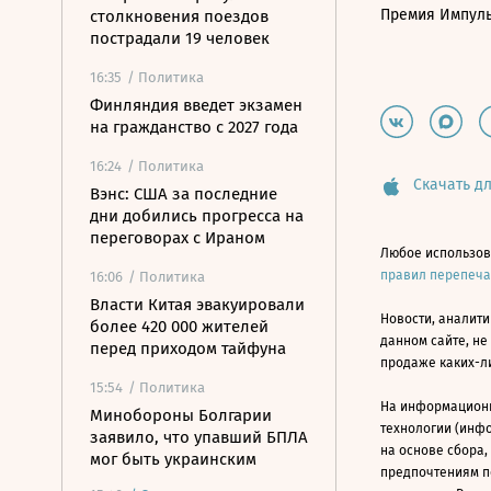
Премия Импул
столкновения поездов
пострадали 19 человек
16:35
/ Политика
Финляндия введет экзамен
на гражданство с 2027 года
16:24
/ Политика
Скачать дл
Вэнс: США за последние
дни добились прогресса на
переговорах с Ираном
Любое использов
правил перепеч
16:06
/ Политика
Власти Китая эвакуировали
Новости, аналити
более 420 000 жителей
данном сайте, не
перед приходом тайфуна
продаже каких-л
15:54
/ Политика
На информацион
Минобороны Болгарии
технологии (инф
заявило, что упавший БПЛА
на основе сбора,
мог быть украинским
предпочтениям п