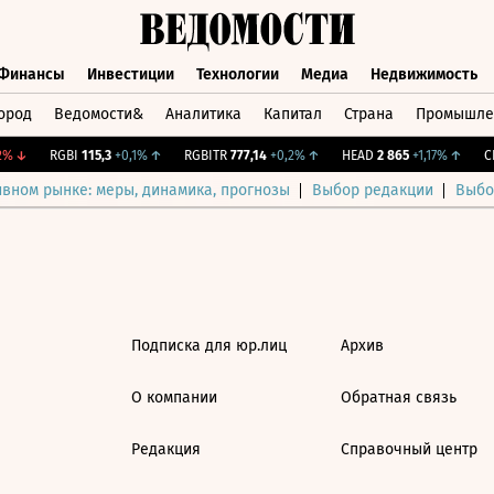
Финансы
Инвестиции
Технологии
Медиа
Недвижимость
ород
Ведомости&
Аналитика
Капитал
Страна
Промышле
а
Финансы
Инвестиции
Технологии
Медиа
Недвижимос
%
↓
RGBI
115,3
+0,1%
↑
RGBITR
777,14
+0,2%
↑
HEAD
2 865
+1,17%
↑
CN
ивном рынке: меры, динамика, прогнозы
Выбор редакции
Выбо
Подписка для юр.лиц
Архив
О компании
Обратная связь
Редакция
Справочный центр