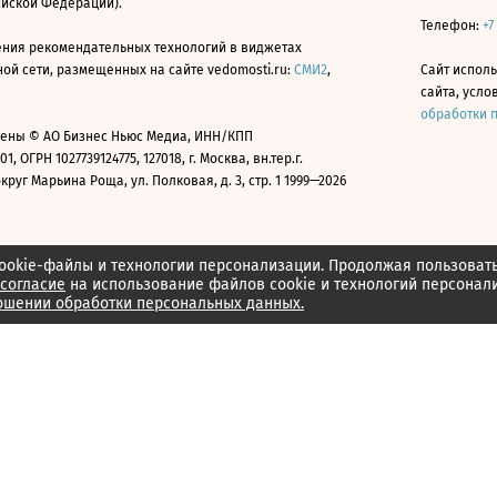
ийской Федерации).
Телефон:
+7
ния рекомендательных технологий в виджетах
й сети, размещенных на сайте vedomosti.ru:
СМИ2
,
Сайт испол
сайта, усл
обработки 
ены © АО Бизнес Ньюс Медиа, ИНН/КПП
01, ОГРН 1027739124775, 127018, г. Москва, вн.тер.г.
уг Марьина Роща, ул. Полковая, д. 3, стр. 1 1999—2026
ookie-файлы и технологии персонализации. Продолжая пользоват
согласие
на использование файлов cookie и технологий персонал
ошении обработки персональных данных.