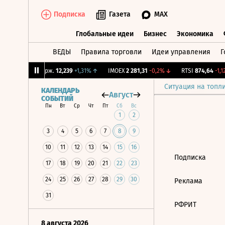
Подписка
Газета
MAX
Глобальные идеи
Бизнес
Экономика
ВЕДЫ
Правила торговли
Идеи управления
Г
Глобальные идеи
Бизнес
Экономик
7%
↑
CNY Бирж.
12,239
+1,31%
↑
IMOEX
2 281,31
-0,2%
↓
RTSI
874,64
-1,12
Ситуация на топл
КАЛЕНДАРЬ
Август
СОБЫТИЙ
Пн
Вт
Ср
Чт
Пт
Сб
Вс
1
2
3
4
5
6
7
8
9
10
11
12
13
14
15
16
Подписка
17
18
19
20
21
22
23
24
25
26
27
28
29
30
Реклама
31
РФРИТ
8 августа 2026