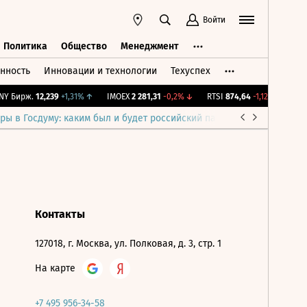
Войти
Политика
Общество
Менеджмент
нность
Инновации и технологии
Техуспех
ть
Политика
Общество
Менеджмент
Y Бирж.
12,239
+1,31%
↑
IMOEX
2 281,31
-0,2%
↓
RTSI
874,64
-1,12%
↓
RGB
ры в Госдуму: каким был и будет российский парламент
Война н
Контакты
127018, г. Москва, ул. Полковая, д. 3, стр. 1
На карте
+7 495 956-34-58