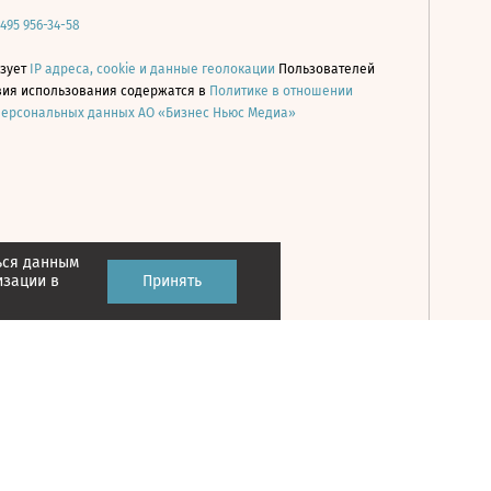
 495 956-34-58
ьзует
IP адреса, cookie и данные геолокации
Пользователей
овия использования содержатся в
Политике в отношении
персональных данных АО «Бизнес Ньюс Медиа»
ься данным
Принять
изации в