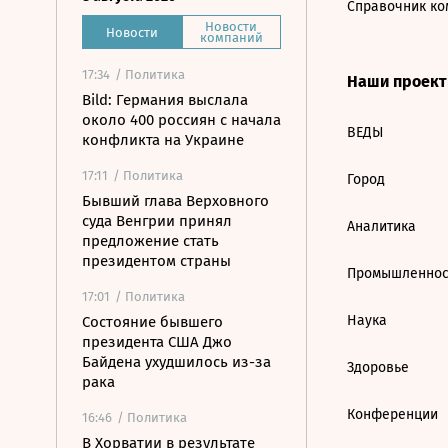
Справочник ко
Новости
Новости
компаний
17:34
/ Политика
Наши проек
Bild: Германия выслала
около 400 россиян с начала
ВЕДЫ
конфликта на Украине
17:11
/ Политика
Город
Бывший глава Верховного
суда Венгрии принял
Аналитика
предложение стать
президентом страны
Промышленнос
17:01
/ Политика
Наука
Состояние бывшего
президента США Джо
Байдена ухудшилось из-за
Здоровье
рака
Конференции
16:46
/ Политика
В Хорватии в результате