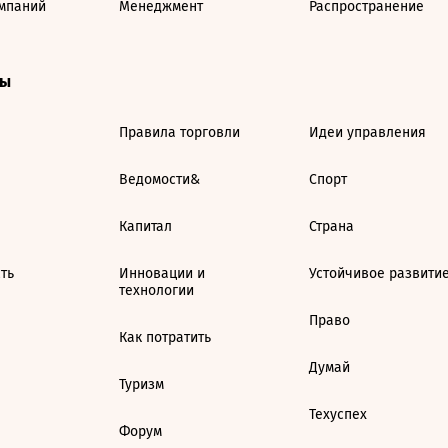
мпаний
Менеджмент
Распространение
ты
Правила торговли
Идеи управления
Ведомости&
Спорт
Капитал
Страна
ть
Инновации и
Устойчивое развити
технологии
Право
Как потратить
Думай
Туризм
Техуспех
Форум