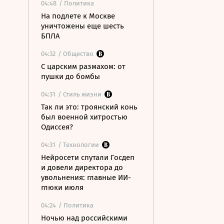
04:48
/ Политика
На подлете к Москве
уничтожены еще шесть
БПЛА
04:32
/ Общество
С царским размахом: от
пушки до бомбы
04:31
/ Стиль жизни
Так ли это: троянский конь
был военной хитростью
Одиссея?
04:31
/ Технологии
Нейросети спутали Госдеп
и довели директора до
увольнения: главные ИИ-
глюки июля
04:24
/ Политика
Ночью над российскими