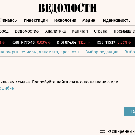
Финансы
Инвестиции
Технологии
Медиа
Недвижимость
ород
Ведомости&
Аналитика
Капитал
Страна
Промышле
а
Финансы
Инвестиции
Технологии
Медиа
Недвижимос
RGBITR
775,48
-0,03%
↓
RTSI
874,64
-1,12%
↓
RGBI
115,17
-0,06%
↓
C
ивном рынке: меры, динамика, прогнозы
Выбор редакции
Выбо
ильная ссылка. Попробуйте найти статью по названию или
 ошибке
На
Расширенный