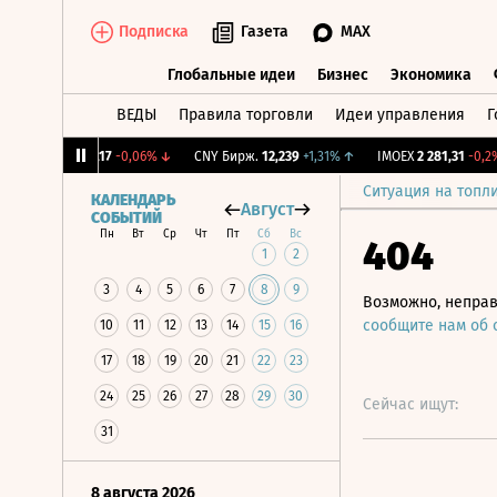
Подписка
Газета
MAX
Глобальные идеи
Бизнес
Экономика
ВЕДЫ
Правила торговли
Идеи управления
Г
Глобальные идеи
Бизнес
Экономик
RGBI
115,17
-0,06%
↓
CNY Бирж.
12,239
+1,31%
↑
IMOEX
2 281,31
-0,2%
↓
Ситуация на топл
КАЛЕНДАРЬ
Август
СОБЫТИЙ
Пн
Вт
Ср
Чт
Пт
Сб
Вс
404
1
2
3
4
5
6
7
8
9
Возможно, неправ
сообщите нам об
10
11
12
13
14
15
16
17
18
19
20
21
22
23
24
25
26
27
28
29
30
Сейчас ищут:
31
8 августа 2026