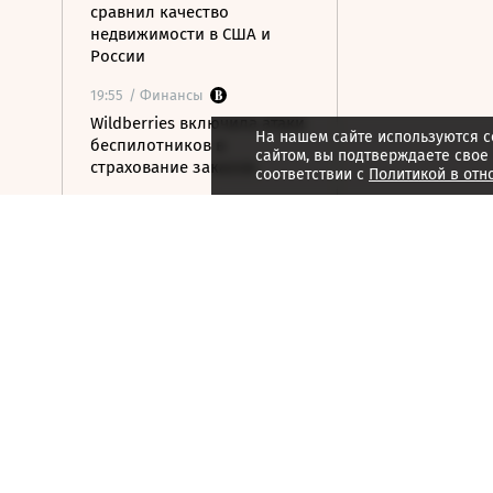
сравнил качество
недвижимости в США и
России
19:55
/ Финансы
Wildberries включила атаки
На нашем сайте используются c
беспилотников в
сайтом, вы подтверждаете свое
страхование заказов
соответствии с
Политикой в отн
19:31
/ Политика
Пентагон закупит лазерные
системы борьбы с дронами
на $400 млн
19:19
/ Политика
Бессент: США могут
заключить новую мирную
сделку с Ираном 7 или 8
августа
19:00
/ Бизнес
Аукцион по продаже