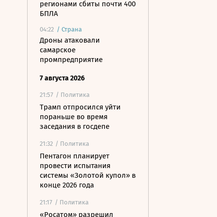
регионами сбиты почти 400
БПЛА
04:22
/
Страна
Дроны атаковали
самарское
промпредприятие
7 августа 2026
21:57
/ Политика
Трамп отпросился уйти
пораньше во время
заседания в госдепе
21:32
/ Политика
Пентагон планирует
провести испытания
системы «Золотой купол» в
конце 2026 года
21:17
/ Политика
«Росатом» разрешил