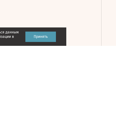
ься данным
Принять
изации в