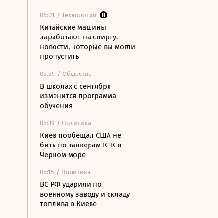
06:01
/ Технологии
Китайские машины
заработают на спирту:
новости, которые вы могли
пропустить
05:59
/ Общество
В школах с сентября
изменится программа
обучения
05:39
/ Политика
Киев пообещал США не
бить по танкерам КТК в
Черном море
05:15
/ Политика
ВС РФ ударили по
военному заводу и складу
топлива в Киеве