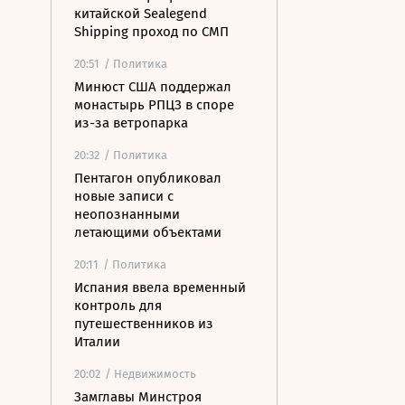
китайской Sealegend
Shipping проход по СМП
20:51
/ Политика
Минюст США поддержал
монастырь РПЦЗ в споре
из-за ветропарка
20:32
/ Политика
Пентагон опубликовал
новые записи с
неопознанными
летающими объектами
20:11
/ Политика
Испания ввела временный
контроль для
путешественников из
Италии
20:02
/ Недвижимость
Замглавы Минстроя