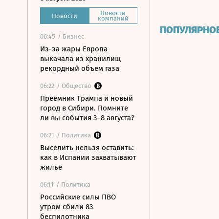
Новости
Новости
компаний
ПОПУЛЯРНО
06:45
/ Бизнес
Из-за жары Европа
выкачала из хранилищ
рекордный объем газа
06:22
/ Общество
Преемник Трампа и новый
город в Сибири. Помните
ли вы события 3–8 августа?
06:21
/ Политика
Выселить нельзя оставить:
как в Испании захватывают
жилье
06:11
/ Политика
Российские силы ПВО
утром сбили 83
беспилотника