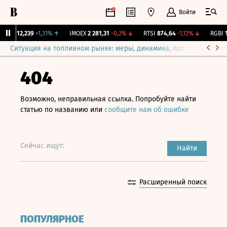
Войти
ирж.
12,239
+1,31%
↑
IMOEX
2 281,31
-0,2%
↓
RTSI
874,64
-1,12%
↓
RGBI
11
Ситуация на топливном рынке: меры, динамика, прогнозы
Выб
404
Возможно, неправильная ссылка. Попробуйте найти
статью по названию или
сообщите нам об ошибке
Сейчас ищут:
Найти
Расширенный поиск
ПОПУЛЯРНОЕ