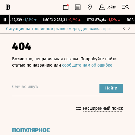
Войти
Бирж.
12,239
+1,31%
↑
IMOEX
2 281,31
-0,2%
↓
RTSI
874,64
-1,12%
↓
RGBI
1
Ситуация на топливном рынке: меры, динамика, прогнозы
Выб
404
Возможно, неправильная ссылка. Попробуйте найти
статью по названию или
сообщите нам об ошибке
Сейчас ищут:
Найти
Расширенный поиск
ПОПУЛЯРНОЕ