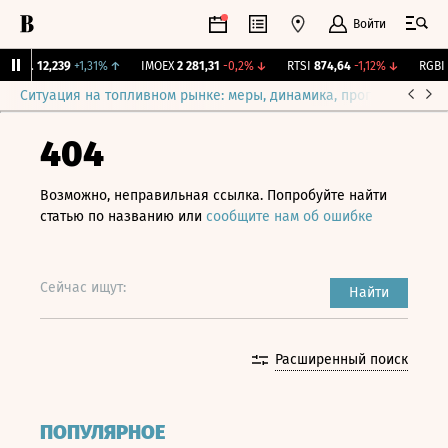
Войти
ирж.
12,239
+1,31%
↑
IMOEX
2 281,31
-0,2%
↓
RTSI
874,64
-1,12%
↓
RGBI
11
Ситуация на топливном рынке: меры, динамика, прогнозы
Выб
404
Возможно, неправильная ссылка. Попробуйте найти
статью по названию или
сообщите нам об ошибке
Сейчас ищут:
Найти
Расширенный поиск
ПОПУЛЯРНОЕ