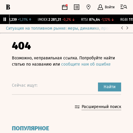
Войти
ж.
12,239
+1,31%
↑
IMOEX
2 281,31
-0,2%
↓
RTSI
874,64
-1,12%
↓
RGBI
115,
Ситуация на топливном рынке: меры, динамика, прогнозы
Выб
404
Возможно, неправильная ссылка. Попробуйте найти
статью по названию или
сообщите нам об ошибке
Сейчас ищут:
Найти
Расширенный поиск
ПОПУЛЯРНОЕ