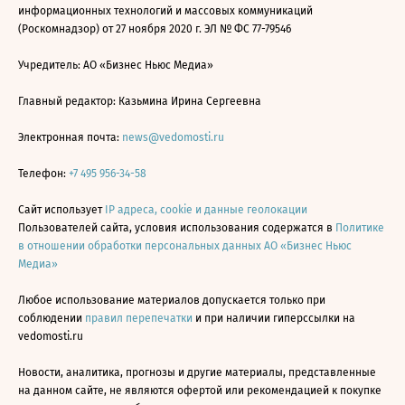
информационных технологий и массовых коммуникаций
(Роскомнадзор) от 27 ноября 2020 г. ЭЛ № ФС 77-79546
Учредитель: АО «Бизнес Ньюс Медиа»
Главный редактор: Казьмина Ирина Сергеевна
Электронная почта:
news@vedomosti.ru
Телефон:
+7 495 956-34-58
Сайт использует
IP адреса, cookie и данные геолокации
Пользователей сайта, условия использования содержатся в
Политике
в отношении обработки персональных данных АО «Бизнес Ньюс
Медиа»
Любое использование материалов допускается только при
соблюдении
правил перепечатки
и при наличии гиперссылки на
vedomosti.ru
Новости, аналитика, прогнозы и другие материалы, представленные
на данном сайте, не являются офертой или рекомендацией к покупке