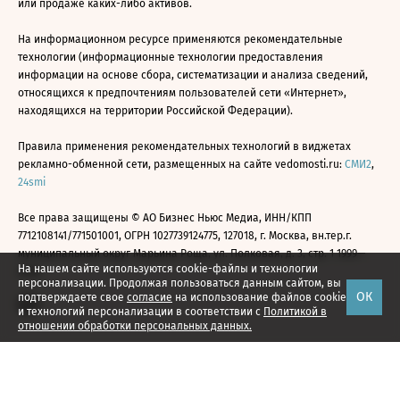
или продаже каких-либо активов.
На информационном ресурсе применяются рекомендательные
технологии (информационные технологии предоставления
информации на основе сбора, систематизации и анализа сведений,
относящихся к предпочтениям пользователей сети «Интернет»,
находящихся на территории Российской Федерации).
Правила применения рекомендательных технологий в виджетах
рекламно-обменной сети, размещенных на сайте vedomosti.ru:
СМИ2
,
24smi
Все права защищены © АО Бизнес Ньюс Медиа, ИНН/КПП
7712108141/771501001, ОГРН 1027739124775, 127018, г. Москва, вн.тер.г.
муниципальный округ Марьина Роща, ул. Полковая, д. 3, стр. 1 1999—
На нашем сайте используются cookie-файлы и технологии
2026
персонализации. Продолжая пользоваться данным сайтом, вы
ОК
подтверждаете свое
согласие
на использование файлов cookie
и технологий персонализации в соответствии с
Политикой в
отношении обработки персональных данных.