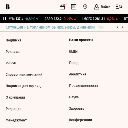
Войти
ZAYM
137,4
+0,81%
↑
ABRD
122,2
-0,49%
↓
IMOEX
2 281,31
-0,2%
↓
RTS
Ситуация на топливном рынке: меры, динамика, прогнозы
Выб
Наши проекты
Подписка
ВЕДЫ
Реклама
Город
РФРИТ
Аналитика
Справочник компаний
Промышленность
Подписка для юр.лиц
Наука
О компании
Здоровье
Редакция
Конференции
Менеджмент