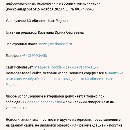
информационных технологий и массовых коммуникаций
(Роскомнадзор) от 27 ноября 2020 г. ЭЛ № ФС 77-79546
Учредитель: АО «Бизнес Ньюс Медиа»
Главный редактор: Казьмина Ирина Сергеевна
Электронная почта:
news@vedomosti.ru
Телефон:
+7 495 956-34-58
Сайт использует
IP адреса, cookie и данные геолокации
Пользователей сайта, условия использования содержатся в
Политике
в отношении обработки персональных данных АО «Бизнес Ньюс
Медиа»
Любое использование материалов допускается только при
соблюдении
правил перепечатки
и при наличии гиперссылки на
vedomosti.ru
Новости, аналитика, прогнозы и другие материалы, представленные
на данном сайте, не являются офертой или рекомендацией к покупке