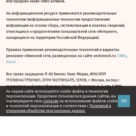
или продаже каких-либо активов.
На информационном ресурсе применяются рекомендательные
технологии (информационные технологии предоставления
информации на основе сбора, систематизации и анализа сведений,
относящихся к предпочтениям пользователей сети «Интернет»,
находящихся на территории Российской Федерации).
Правила применения рекомендательных технологий в виджетах
рекламно-обменной сети, размещенных на сайте vedomosti.ru:
СМИ2
,
24smi
Все права защищены © АО Бизнес Ньюс Медиа, ИНН/КПП
7712108141/771501001, ОГРН 1027739124775, 127018, г. Москва, вн.тер.г.
муниципальный округ Марьина Роща, ул. Полковая, д. 3, стр. 1 1999—
На нашем сайте используются cookie-файлы и технологии
2026
персонализации. Продолжая пользоваться данным сайтом, вы
ОК
подтверждаете свое
согласие
на использование файлов cookie
и технологий персонализации в соответствии с
Политикой в
отношении обработки персональных данных.