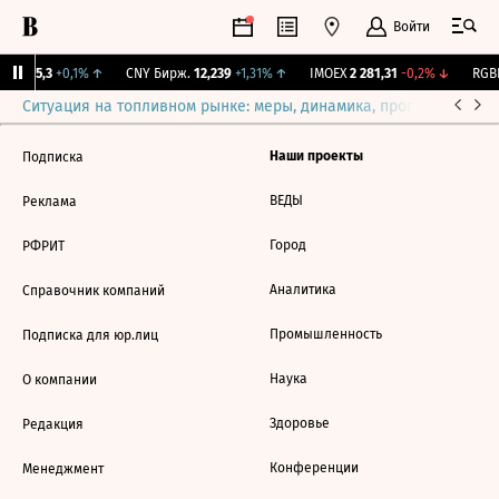
Войти
BI
115,3
+0,1%
↑
CNY Бирж.
12,239
+1,31%
↑
IMOEX
2 281,31
-0,2%
↓
RGBI
Ситуация на топливном рынке: меры, динамика, прогнозы
Выб
Наши проекты
Подписка
ВЕДЫ
Реклама
Город
РФРИТ
Аналитика
Справочник компаний
Промышленность
Подписка для юр.лиц
Наука
О компании
Здоровье
Редакция
Конференции
Менеджмент