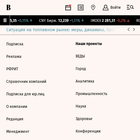
Войти
BI
115,35
+0,15%
↑
CNY Бирж.
12,239
+1,31%
↑
IMOEX
2 281,31
-0,2%
↓
RG
Ситуация на топливном рынке: меры, динамика, прогнозы
Выб
Наши проекты
Подписка
ВЕДЫ
Реклама
Город
РФРИТ
Аналитика
Справочник компаний
Промышленность
Подписка для юр.лиц
Наука
О компании
Здоровье
Редакция
Конференции
Менеджмент