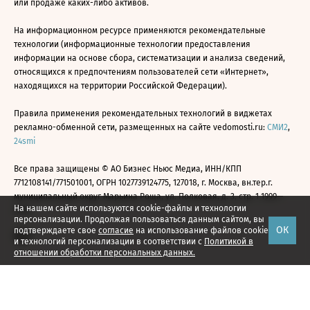
или продаже каких-либо активов.
На информационном ресурсе применяются рекомендательные
технологии (информационные технологии предоставления
информации на основе сбора, систематизации и анализа сведений,
относящихся к предпочтениям пользователей сети «Интернет»,
находящихся на территории Российской Федерации).
Правила применения рекомендательных технологий в виджетах
рекламно-обменной сети, размещенных на сайте vedomosti.ru:
СМИ2
,
24smi
Все права защищены © АО Бизнес Ньюс Медиа, ИНН/КПП
7712108141/771501001, ОГРН 1027739124775, 127018, г. Москва, вн.тер.г.
муниципальный округ Марьина Роща, ул. Полковая, д. 3, стр. 1 1999—
На нашем сайте используются cookie-файлы и технологии
2026
персонализации. Продолжая пользоваться данным сайтом, вы
ОК
подтверждаете свое
согласие
на использование файлов cookie
и технологий персонализации в соответствии с
Политикой в
отношении обработки персональных данных.