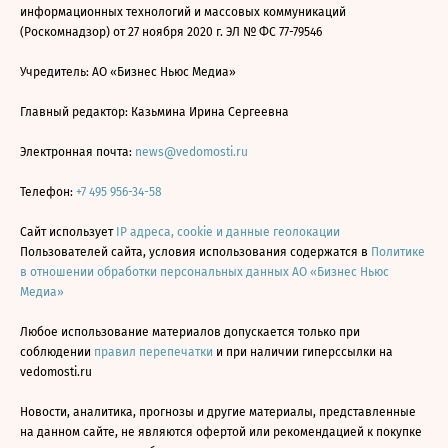
информационных технологий и массовых коммуникаций
(Роскомнадзор) от 27 ноября 2020 г. ЭЛ № ФС 77-79546
Учредитель: АО «Бизнес Ньюс Медиа»
Главный редактор: Казьмина Ирина Сергеевна
Электронная почта:
news@vedomosti.ru
Телефон:
+7 495 956-34-58
Сайт использует
IP адреса, cookie и данные геолокации
Пользователей сайта, условия использования содержатся в
Политике
в отношении обработки персональных данных АО «Бизнес Ньюс
Медиа»
Любое использование материалов допускается только при
соблюдении
правил перепечатки
и при наличии гиперссылки на
vedomosti.ru
Новости, аналитика, прогнозы и другие материалы, представленные
на данном сайте, не являются офертой или рекомендацией к покупке