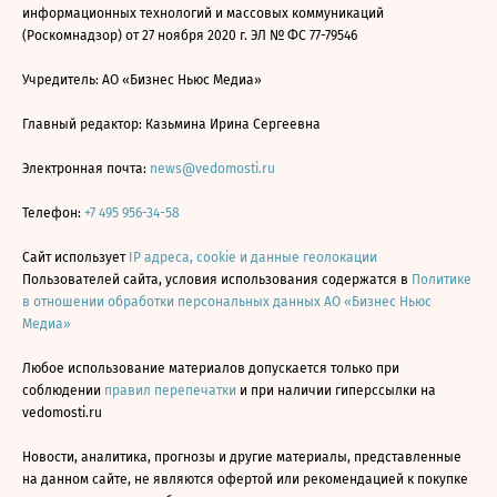
информационных технологий и массовых коммуникаций
(Роскомнадзор) от 27 ноября 2020 г. ЭЛ № ФС 77-79546
Учредитель: АО «Бизнес Ньюс Медиа»
Главный редактор: Казьмина Ирина Сергеевна
Электронная почта:
news@vedomosti.ru
Телефон:
+7 495 956-34-58
Сайт использует
IP адреса, cookie и данные геолокации
Пользователей сайта, условия использования содержатся в
Политике
в отношении обработки персональных данных АО «Бизнес Ньюс
Медиа»
Любое использование материалов допускается только при
соблюдении
правил перепечатки
и при наличии гиперссылки на
vedomosti.ru
Новости, аналитика, прогнозы и другие материалы, представленные
на данном сайте, не являются офертой или рекомендацией к покупке