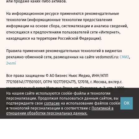
или продаже каких-либо активов.
На информационном ресурсе применяются рекомендательные
технологии (информационные технологии предоставления
информации на основе сбора, систематизации и анализа сведений,
относящихся к предпочтениям пользователей сети «Интернет»,
находящихся на территории Российской Федерации).
Правила применения рекомендательных технологий в виджетах
рекламно-обменной сети, размещенных на сайте vedomosti.ru:
СМИ2
,
24smi
Все права защищены © АО Бизнес Ньюс Медиа, ИНН/КПП
7712108141/771501001, ОГРН 1027739124775, 127018, г. Москва, вн.тер.г.
муниципальный округ Марьина Роща, ул. Полковая, д. 3, стр. 1 1999—
На нашем сайте используются cookie-файлы и технологии
2026
персонализации. Продолжая пользоваться данным сайтом, вы
ОК
подтверждаете свое
согласие
на использование файлов cookie
и технологий персонализации в соответствии с
Политикой в
отношении обработки персональных данных.