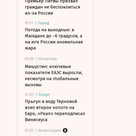
Премьер Литвы призвал
граждан не беспокоиться
из-за России
07:11
/
Город
Погода на выходные: в
Магадане до –6 градусов, а
на юге России аномальная
жара
07:09
/ Политика
Мишустин: ключевые
показатели ЕАЭС выросли,
несмотря на глобальные
вызовы
07:01
/
Спорт
Прыгун в воду Терновой
взял второе золото на
Евро, «Реал» переподписал
Винисиуса
07:01
/ Инвестиции