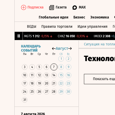
Подписка
Газета
MAX
Глобальные идеи
Бизнес
Экономика
ВЕДЫ
Правила торговли
Идеи управления
Г
Глобальные идеи
Бизнес
Экономик
+0,35%
↑
MGTS
1 312
-0,15%
↓
CHKZ
16 050
-0,93%
↓
IMOEX
2 308
+0,97
Ситуация на топл
КАЛЕНДАРЬ
Август
СОБЫТИЙ
Пн
Вт
Ср
Чт
Пт
Сб
Вс
Техноло
1
2
3
4
5
6
7
8
9
10
11
12
13
14
15
16
Показать ещ
17
18
19
20
21
22
23
24
25
26
27
28
29
30
31
7 августа 2026