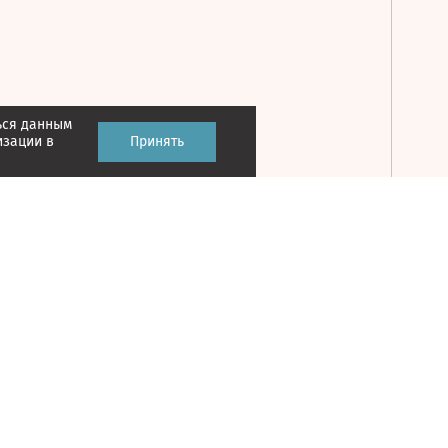
ься данным
Принять
изации в