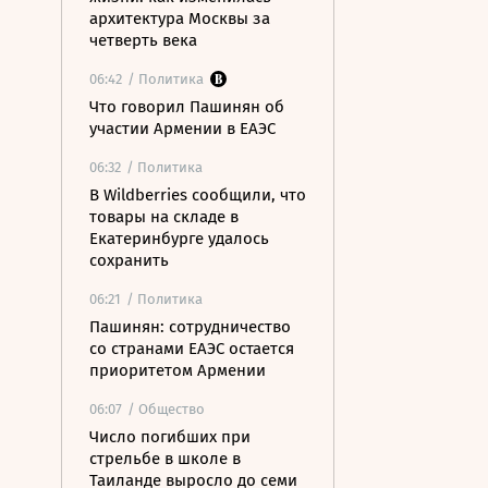
архитектура Москвы за
четверть века
06:42
/ Политика
Что говорил Пашинян об
участии Армении в ЕАЭС
06:32
/ Политика
В Wildberries сообщили, что
товары на складе в
Екатеринбурге удалось
сохранить
06:21
/ Политика
Пашинян: сотрудничество
со странами ЕАЭС остается
приоритетом Армении
06:07
/ Общество
Число погибших при
стрельбе в школе в
Таиланде выросло до семи