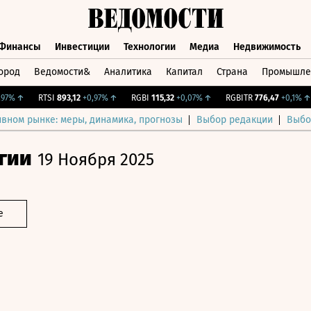
Финансы
Инвестиции
Технологии
Медиа
Недвижимость
ород
Ведомости&
Аналитика
Капитал
Страна
Промышле
а
Финансы
Инвестиции
Технологии
Медиа
Недвижимос
%
↑
RTSI
893,12
+0,97%
↑
RGBI
115,32
+0,07%
↑
RGBITR
776,47
+0,1%
↑
ивном рынке: меры, динамика, прогнозы
Выбор редакции
Выбо
гии
19 Ноября 2025
е