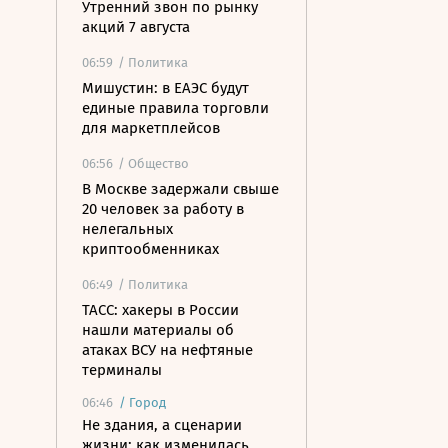
Утренний звон по рынку
акций 7 августа
06:59
/ Политика
Мишустин: в ЕАЭС будут
единые правила торговли
для маркетплейсов
06:56
/ Общество
В Москве задержали свыше
20 человек за работу в
нелегальных
криптообменниках
06:49
/ Политика
ТАСС: хакеры в России
нашли материалы об
атаках ВСУ на нефтяные
терминалы
06:46
/
Город
Не здания, а сценарии
жизни: как изменилась