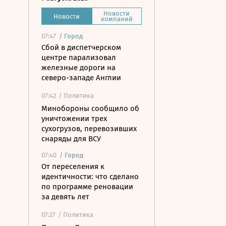
Новости
Новости
компаний
07:47
/
Город
Сбой в диспетчерском
центре парализовал
железные дороги на
северо-западе Англии
07:42
/ Политика
Минобороны сообщило об
уничтожении трех
сухогрузов, перевозивших
снаряды для ВСУ
07:40
/
Город
От переселения к
идентичности: что сделано
по программе реновации
за девять лет
07:27
/ Политика