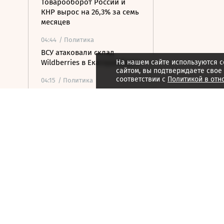
Товарооборот России и
КНР вырос на 26,3% за семь
месяцев
04:44
/ Политика
ВСУ атаковали склад
Wildberries в Екатеринбурге
На нашем сайте используются c
сайтом, вы подтверждаете свое
соответствии с
Политикой в отн
04:15
/ Политика
Bloomberg: в
киберкомандовании США
за месяц произошла серия
самоубийств
04:13
/
Как потратить
Эстетика звука: KEF
представила беспроводную
систему LS Luxe
04:01
/ Общество
Два человека погибли и 15
ранены в результате
стрельбы в школе в