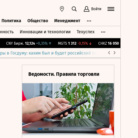
Войти
Политика
Общество
Менеджмент
нность
Инновации и технологии
Техуспех
ть
Политика
Общество
Менеджмент
CNY Бирж.
12,124
+0,35%
↑
MGTS
1 312
-0,15%
↓
CHKZ
16 050
-0,93%
↓
I
ры в Госдуму: каким был и будет российский парламент
Война н
Ведомости. Правила торговли