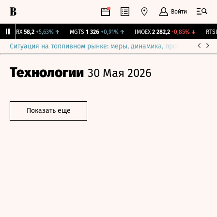
Войти
EON-RX
58,2
+5,63%
↑
MGTS
1 326
+0,91%
↑
IMOEX
2 282,2
-0,85%
↓
RTSI
Ситуация на топливном рынке: меры, динамика, прогнозы
Выб
Технологии
30 Мая 2026
Показать еще