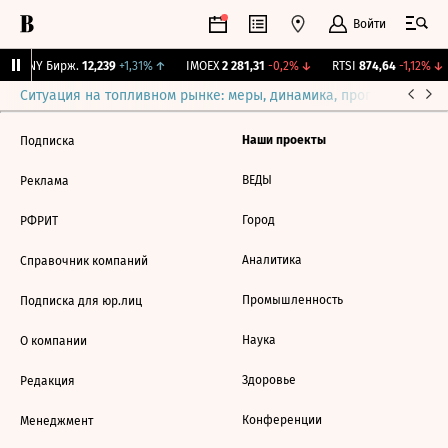
Войти
CNY Бирж.
12,239
+1,31%
↑
IMOEX
2 281,31
-0,2%
↓
RTSI
874,64
-1,12%
↓
Ситуация на топливном рынке: меры, динамика, прогнозы
Выб
Наши проекты
Подписка
ВЕДЫ
Реклама
Город
РФРИТ
Аналитика
Справочник компаний
Промышленность
Подписка для юр.лиц
Наука
О компании
Здоровье
Редакция
Конференции
Менеджмент