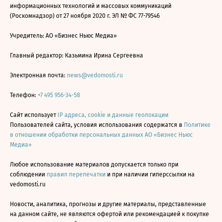
информационных технологий и массовых коммуникаций
(Роскомнадзор) от 27 ноября 2020 г. ЭЛ № ФС 77-79546
Учредитель: АО «Бизнес Ньюс Медиа»
Главный редактор: Казьмина Ирина Сергеевна
Электронная почта:
news@vedomosti.ru
Телефон:
+7 495 956-34-58
Сайт использует
IP адреса, cookie и данные геолокации
Пользователей сайта, условия использования содержатся в
Политике
в отношении обработки персональных данных АО «Бизнес Ньюс
Медиа»
Любое использование материалов допускается только при
соблюдении
правил перепечатки
и при наличии гиперссылки на
vedomosti.ru
Новости, аналитика, прогнозы и другие материалы, представленные
на данном сайте, не являются офертой или рекомендацией к покупке