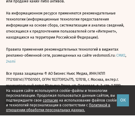
или продаже каких-либо активов.
На информационном ресурсе применяются рекомендательные
технологии (информационные технологии предоставления
информации на основе сбора, систематизации и анализа сведений,
относящихся к предпочтениям пользователей сети «Интернет»,
находящихся на территории Российской Федерации).
Правила применения рекомендательных технологий в виджетах
рекламно-обменной сети, размещенных на сайте vedomosti.ru:
СМИ2
,
24smi
Все права защищены © АО Бизнес Ньюс Медиа, ИНН/КПП
7712108141/771501001, ОГРН 1027739124775, 127018, г. Москва, вн.тер.г.
муниципальный округ Марьина Роща, ул. Полковая, д. 3, стр. 1 1999—
На нашем сайте используются cookie-файлы и технологии
2026
персонализации. Продолжая пользоваться данным сайтом, вы
ОК
подтверждаете свое
согласие
на использование файлов cookie
и технологий персонализации в соответствии с
Политикой в
отношении обработки персональных данных.