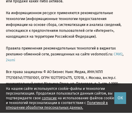
или продаже каких-либо активов.
На информационном ресурсе применяются рекомендательные
технологии (информационные технологии предоставления
информации на основе сбора, систематизации и анализа сведений,
относящихся к предпочтениям пользователей сети «Интернет»,
находящихся на территории Российской Федерации).
Правила применения рекомендательных технологий в виджетах
рекламно-обменной сети, размещенных на сайте vedomosti.ru:
СМИ2
,
24smi
Все права защищены © АО Бизнес Ньюс Медиа, ИНН/КПП
7712108141/771501001, ОГРН 1027739124775, 127018, г. Москва, вн.тер.г.
муниципальный округ Марьина Роща, ул. Полковая, д. 3, стр. 1 1999—
На нашем сайте используются cookie-файлы и технологии
2026
персонализации. Продолжая пользоваться данным сайтом, вы
ОК
подтверждаете свое
согласие
на использование файлов cookie
и технологий персонализации в соответствии с
Политикой в
отношении обработки персональных данных.