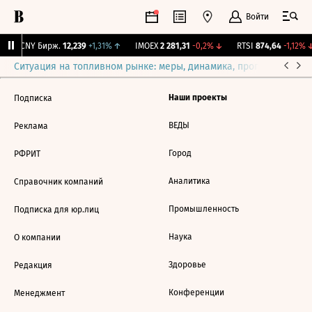
Войти
↑
CNY Бирж.
12,239
+1,31%
↑
IMOEX
2 281,31
-0,2%
↓
RTSI
874,64
-1,12%
↓
Ситуация на топливном рынке: меры, динамика, прогнозы
Выб
Наши проекты
Подписка
ВЕДЫ
Реклама
Город
РФРИТ
Аналитика
Справочник компаний
Промышленность
Подписка для юр.лиц
Наука
О компании
Здоровье
Редакция
Конференции
Менеджмент