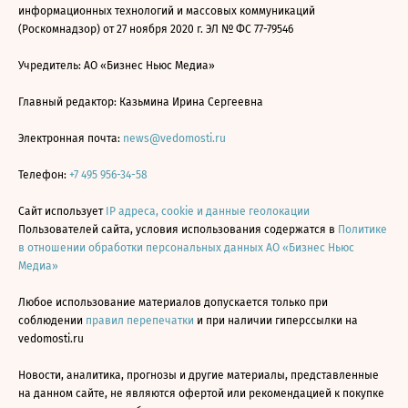
информационных технологий и массовых коммуникаций
(Роскомнадзор) от 27 ноября 2020 г. ЭЛ № ФС 77-79546
Учредитель: АО «Бизнес Ньюс Медиа»
Главный редактор: Казьмина Ирина Сергеевна
Электронная почта:
news@vedomosti.ru
Телефон:
+7 495 956-34-58
Сайт использует
IP адреса, cookie и данные геолокации
Пользователей сайта, условия использования содержатся в
Политике
в отношении обработки персональных данных АО «Бизнес Ньюс
Медиа»
Любое использование материалов допускается только при
соблюдении
правил перепечатки
и при наличии гиперссылки на
vedomosti.ru
Новости, аналитика, прогнозы и другие материалы, представленные
на данном сайте, не являются офертой или рекомендацией к покупке