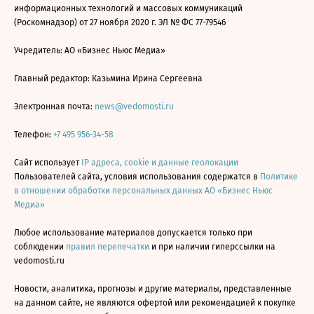
информационных технологий и массовых коммуникаций
(Роскомнадзор) от 27 ноября 2020 г. ЭЛ № ФС 77-79546
Учредитель: АО «Бизнес Ньюс Медиа»
Главный редактор: Казьмина Ирина Сергеевна
Электронная почта:
news@vedomosti.ru
Телефон:
+7 495 956-34-58
Сайт использует
IP адреса, cookie и данные геолокации
Пользователей сайта, условия использования содержатся в
Политике
в отношении обработки персональных данных АО «Бизнес Ньюс
Медиа»
Любое использование материалов допускается только при
соблюдении
правил перепечатки
и при наличии гиперссылки на
vedomosti.ru
Новости, аналитика, прогнозы и другие материалы, представленные
на данном сайте, не являются офертой или рекомендацией к покупке