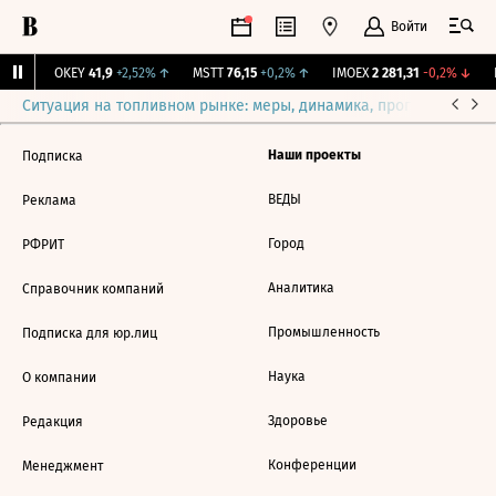
Войти
1%
↑
OKEY
41,9
+2,52%
↑
MSTT
76,15
+0,2%
↑
IMOEX
2 281,31
-0,2%
↓
R
Ситуация на топливном рынке: меры, динамика, прогнозы
Выб
Наши проекты
Подписка
ВЕДЫ
Реклама
Город
РФРИТ
Аналитика
Справочник компаний
Промышленность
Подписка для юр.лиц
Наука
О компании
Здоровье
Редакция
Конференции
Менеджмент