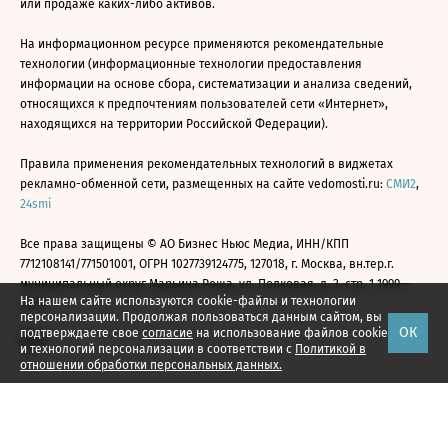
или продаже каких-либо активов.
На информационном ресурсе применяются рекомендательные
технологии (информационные технологии предоставления
информации на основе сбора, систематизации и анализа сведений,
относящихся к предпочтениям пользователей сети «Интернет»,
находящихся на территории Российской Федерации).
Правила применения рекомендательных технологий в виджетах
рекламно-обменной сети, размещенных на сайте vedomosti.ru:
СМИ2
,
24smi
Все права защищены © АО Бизнес Ньюс Медиа, ИНН/КПП
7712108141/771501001, ОГРН 1027739124775, 127018, г. Москва, вн.тер.г.
муниципальный округ Марьина Роща, ул. Полковая, д. 3, стр. 1 1999—
На нашем сайте используются cookie-файлы и технологии
2026
персонализации. Продолжая пользоваться данным сайтом, вы
ОК
подтверждаете свое
согласие
на использование файлов cookie
и технологий персонализации в соответствии с
Политикой в
отношении обработки персональных данных.