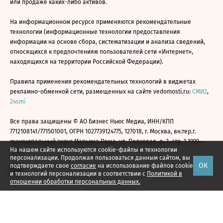
или продаже каких-либо активов.
На информационном ресурсе применяются рекомендательные
технологии (информационные технологии предоставления
информации на основе сбора, систематизации и анализа сведений,
относящихся к предпочтениям пользователей сети «Интернет»,
находящихся на территории Российской Федерации).
Правила применения рекомендательных технологий в виджетах
рекламно-обменной сети, размещенных на сайте vedomosti.ru:
СМИ2
,
24smi
Все права защищены © АО Бизнес Ньюс Медиа, ИНН/КПП
7712108141/771501001, ОГРН 1027739124775, 127018, г. Москва, вн.тер.г.
муниципальный округ Марьина Роща, ул. Полковая, д. 3, стр. 1 1999—
На нашем сайте используются cookie-файлы и технологии
2026
персонализации. Продолжая пользоваться данным сайтом, вы
ОК
подтверждаете свое
согласие
на использование файлов cookie
и технологий персонализации в соответствии с
Политикой в
отношении обработки персональных данных.