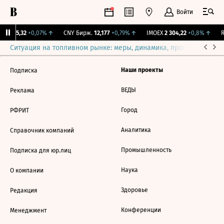
Войти
BI
115,32
+0,07%
↑
CNY Бирж.
12,177
+0,79%
↑
IMOEX
2 304,22
+0,8%
↑
R
Ситуация на топливном рынке: меры, динамика, прогнозы
Выб
Наши проекты
Подписка
ВЕДЫ
Реклама
Город
РФРИТ
Аналитика
Справочник компаний
Промышленность
Подписка для юр.лиц
Наука
О компании
Здоровье
Редакция
Конференции
Менеджмент