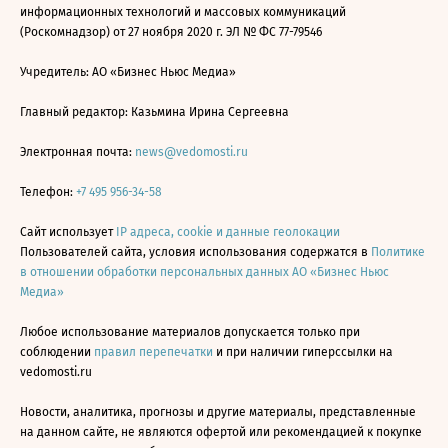
информационных технологий и массовых коммуникаций
(Роскомнадзор) от 27 ноября 2020 г. ЭЛ № ФС 77-79546
Учредитель: АО «Бизнес Ньюс Медиа»
Главный редактор: Казьмина Ирина Сергеевна
Электронная почта:
news@vedomosti.ru
Телефон:
+7 495 956-34-58
Сайт использует
IP адреса, cookie и данные геолокации
Пользователей сайта, условия использования содержатся в
Политике
в отношении обработки персональных данных АО «Бизнес Ньюс
Медиа»
Любое использование материалов допускается только при
соблюдении
правил перепечатки
и при наличии гиперссылки на
vedomosti.ru
Новости, аналитика, прогнозы и другие материалы, представленные
на данном сайте, не являются офертой или рекомендацией к покупке