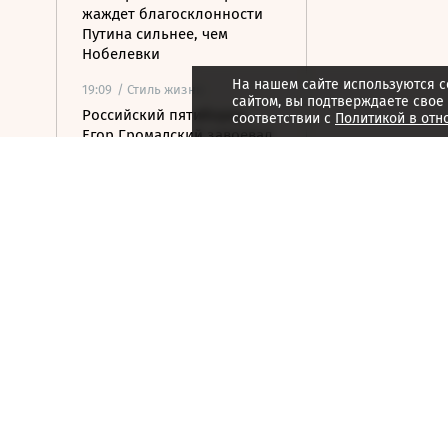
жаждет благосклонности
Путина сильнее, чем
Нобелевки
На нашем сайте используются c
19:09
/ Стиль жизни
сайтом, вы подтверждаете свое
Российский пятиборец
соответствии с
Политикой в отн
Егор Громадский завоевал
золото на ЧЕ
18:55
/ Политика
Глава МИД Турции сравнил
Мекканское соглашение о
защите с пятой статьей
НАТО
18:30
/ Политика
Анкара предложила
объявить мораторий на
военные действия в
Черном море
18:25
/ Бизнес