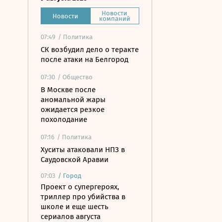
Новости
Новости
компаний
07:49
/ Политика
СК возбудил дело о теракте
после атаки на Белгород
07:30
/ Общество
В Москве после
аномальной жары
ожидается резкое
похолодание
07:16
/ Политика
Хуситы атаковали НПЗ в
Саудовской Аравии
07:03
/
Город
Проект о супергероях,
триллер про убийства в
школе и еще шесть
сериалов августа