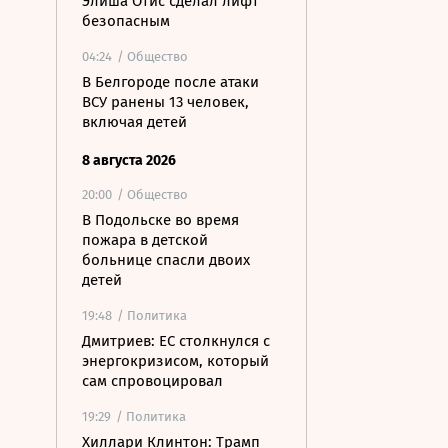
Элиша Отис сделал лифт
безопасным
04:24
/ Общество
В Белгороде после атаки
ВСУ ранены 13 человек,
включая детей
8 августа 2026
20:00
/ Общество
В Подольске во время
пожара в детской
больнице спасли двоих
детей
19:48
/ Политика
Дмитриев: ЕС столкнулся с
энергокризисом, который
сам спровоцировал
19:29
/ Политика
Хиллари Клинтон: Трамп