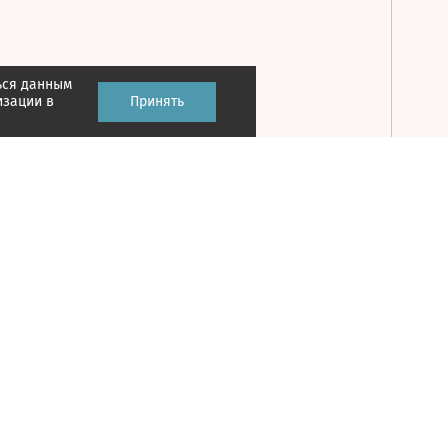
ься данным
Принять
изации в