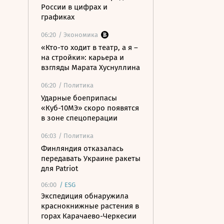
России в цифрах и
графиках
06:20
/ Экономика
«Кто-то ходит в театр, а я –
на стройки»: карьера и
взгляды Марата Хуснуллина
06:20
/ Политика
Ударные боеприпасы
«Куб-10МЭ» скоро появятся
в зоне спецоперации
06:03
/ Политика
Финляндия отказалась
передавать Украине ракеты
для Patriot
06:00
/
ESG
Экспедиция обнаружила
краснокнижные растения в
горах Карачаево-Черкесии