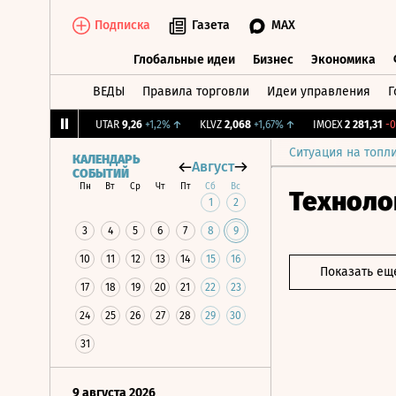
Подписка
Газета
MAX
Глобальные идеи
Бизнес
Экономика
ВЕДЫ
Правила торговли
Идеи управления
Г
Глобальные идеи
Бизнес
Экономик
,239
+1,31%
↑
UTAR
9,26
+1,2%
↑
KLVZ
2,068
+1,67%
↑
IMOEX
2 281,31
-0,2%
Ситуация на топл
КАЛЕНДАРЬ
Август
СОБЫТИЙ
Пн
Вт
Ср
Чт
Пт
Сб
Вс
Техноло
1
2
3
4
5
6
7
8
9
10
11
12
13
14
15
16
Показать ещ
17
18
19
20
21
22
23
24
25
26
27
28
29
30
31
9 августа 2026