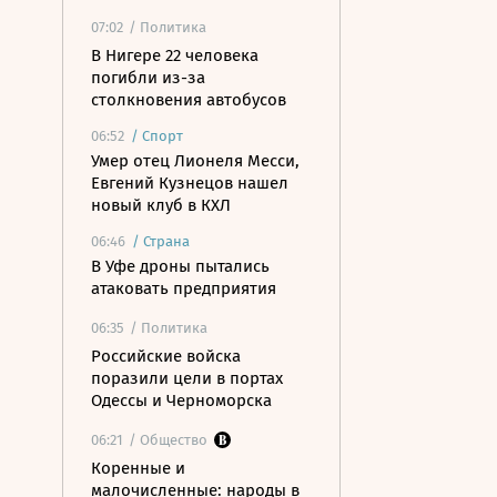
07:02
/ Политика
В Нигере 22 человека
погибли из-за
столкновения автобусов
06:52
/
Спорт
Умер отец Лионеля Месси,
Евгений Кузнецов нашел
новый клуб в КХЛ
06:46
/
Страна
В Уфе дроны пытались
атаковать предприятия
06:35
/ Политика
Российские войска
поразили цели в портах
Одессы и Черноморска
06:21
/ Общество
Коренные и
малочисленные: народы в