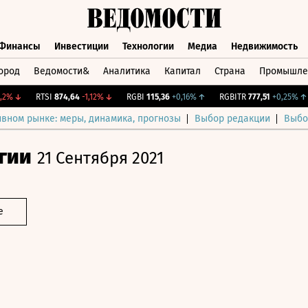
Финансы
Инвестиции
Технологии
Медиа
Недвижимость
ород
Ведомости&
Аналитика
Капитал
Страна
Промышле
а
Финансы
Инвестиции
Технологии
Медиа
Недвижимос
↓
RTSI
874,64
-1,12%
↓
RGBI
115,36
+0,16%
↑
RGBITR
777,51
+0,25%
↑
ивном рынке: меры, динамика, прогнозы
Выбор редакции
Выбо
гии
21 Сентября 2021
е