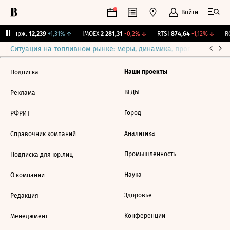
Войти
NY Бирж.
12,239
+1,31%
↑
IMOEX
2 281,31
-0,2%
↓
RTSI
874,64
-1,12%
↓
RG
Ситуация на топливном рынке: меры, динамика, прогнозы
Выб
Наши проекты
Подписка
ВЕДЫ
Реклама
Город
РФРИТ
Аналитика
Справочник компаний
Промышленность
Подписка для юр.лиц
Наука
О компании
Здоровье
Редакция
Конференции
Менеджмент