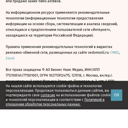
или продаже каких-либо активов.
На информационном ресурсе применяются рекомендательные
технологии (информационные технологии предоставления
информации на основе сбора, систематизации и анализа сведений,
относящихся к предпочтениям пользователей сети «Интернет»,
находящихся на территории Российской Федерации).
Правила применения рекомендательных технологий в виджетах
рекламно-обменной сети, размещенных на сайте vedomosti.ru:
СМИ2
,
24smi
Все права защищены © АО Бизнес Ньюс Медиа, ИНН/КПП
7712108141/771501001, ОГРН 1027739124775, 127018, г. Москва, вн.тер.г.
муниципальный округ Марьина Роща, ул. Полковая, д. 3, стр. 1 1999—
На нашем сайте используются cookie-файлы и технологии
2026
персонализации. Продолжая пользоваться данным сайтом, вы
ОК
подтверждаете свое
согласие
на использование файлов cookie
и технологий персонализации в соответствии с
Политикой в
отношении обработки персональных данных.