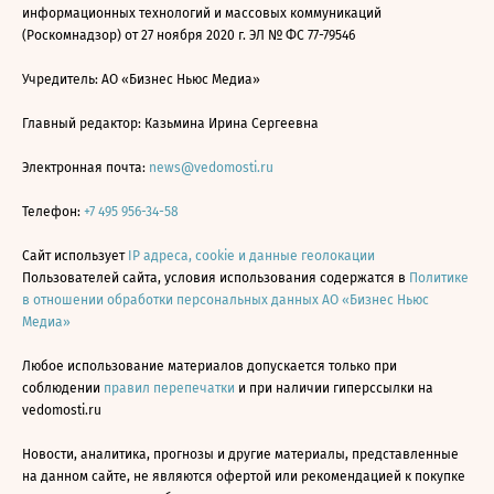
информационных технологий и массовых коммуникаций
(Роскомнадзор) от 27 ноября 2020 г. ЭЛ № ФС 77-79546
Учредитель: АО «Бизнес Ньюс Медиа»
Главный редактор: Казьмина Ирина Сергеевна
Электронная почта:
news@vedomosti.ru
Телефон:
+7 495 956-34-58
Сайт использует
IP адреса, cookie и данные геолокации
Пользователей сайта, условия использования содержатся в
Политике
в отношении обработки персональных данных АО «Бизнес Ньюс
Медиа»
Любое использование материалов допускается только при
соблюдении
правил перепечатки
и при наличии гиперссылки на
vedomosti.ru
Новости, аналитика, прогнозы и другие материалы, представленные
на данном сайте, не являются офертой или рекомендацией к покупке