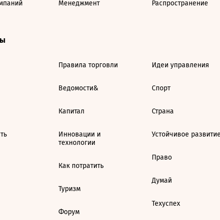
мпаний
Менеджмент
Распространение
ты
Правила торговли
Идеи управления
Ведомости&
Спорт
Капитал
Страна
ть
Инновации и
Устойчивое развити
технологии
Право
Как потратить
Думай
Туризм
Техуспех
Форум