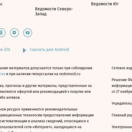
ьс
Ведомости Юг
Ведомости Северо-
Запад
я iOS
Скачать для Android
ание материалов допускается только при соблюдении
Сетевое изд
атки
и при наличии гиперссылки на vedomosti.ru
Решение Фе
ка, прогнозы и другие материалы, представленные на
информацио
 являются офертой или рекомендацией к покупке или
от 27 ноября
ибо активов.
Учредитель
ном ресурсе применяются рекомендательные
ормационные технологии предоставления информации
Главный ре
 систематизации и анализа сведений, относящихся к
ользователей сети «Интернет», находящихся на
Электронна