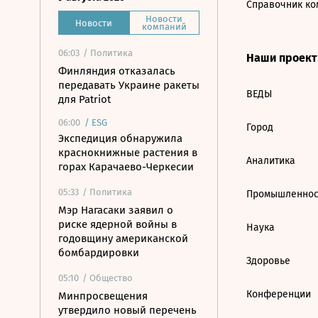
Справочник ко
Новости
Новости
компаний
06:03
/ Политика
Наши проек
Финляндия отказалась
передавать Украине ракеты
ВЕДЫ
для Patriot
06:00
/
ESG
Город
Экспедиция обнаружила
краснокнижные растения в
Аналитика
горах Карачаево-Черкесии
05:33
/ Политика
Промышленнос
Мэр Нагасаки заявил о
риске ядерной войны в
Наука
годовщину американской
бомбардировки
Здоровье
05:10
/ Общество
Конференции
Минпросвещения
утвердило новый перечень