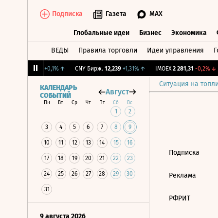
Подписка
Газета
MAX
Глобальные идеи
Бизнес
Экономика
ВЕДЫ
Правила торговли
Идеи управления
Г
Глобальные идеи
Бизнес
Экономик
↓
RGBI
115,3
+0,1%
↑
CNY Бирж.
12,239
+1,31%
↑
IMOEX
2 281,31
-0,2%
↓
Ситуация на топл
КАЛЕНДАРЬ
Август
СОБЫТИЙ
Пн
Вт
Ср
Чт
Пт
Сб
Вс
1
2
3
4
5
6
7
8
9
10
11
12
13
14
15
16
Подписка
17
18
19
20
21
22
23
24
25
26
27
28
29
30
Реклама
31
РФРИТ
9 августа 2026