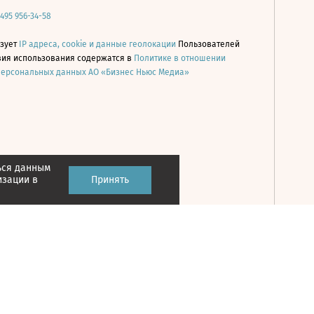
 495 956-34-58
ьзует
IP адреса, cookie и данные геолокации
Пользователей
овия использования содержатся в
Политике в отношении
персональных данных АО «Бизнес Ньюс Медиа»
ься данным
Принять
изации в