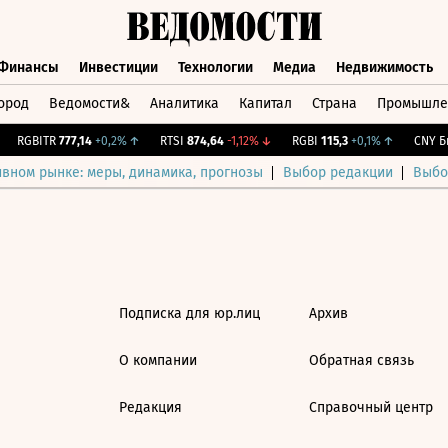
Финансы
Инвестиции
Технологии
Медиа
Недвижимость
ород
Ведомости&
Аналитика
Капитал
Страна
Промышле
а
Финансы
Инвестиции
Технологии
Медиа
Недвижимос
RGBITR
777,14
+0,2%
↑
RTSI
874,64
-1,12%
↓
RGBI
115,3
+0,1%
↑
CNY Би
ивном рынке: меры, динамика, прогнозы
Выбор редакции
Выбо
Подписка для юр.лиц
Архив
О компании
Обратная связь
Редакция
Справочный центр