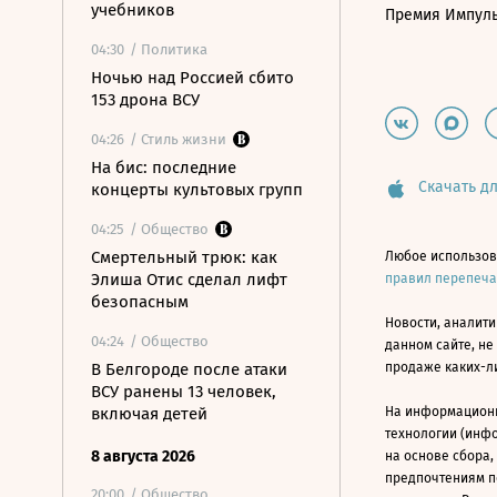
учебников
Премия Импул
04:30
/ Политика
Ночью над Россией сбито
153 дрона ВСУ
04:26
/ Стиль жизни
На бис: последние
Скачать дл
концерты культовых групп
04:25
/ Общество
Смертельный трюк: как
Любое использов
Элиша Отис сделал лифт
правил перепеч
безопасным
Новости, аналити
04:24
/ Общество
данном сайте, не
В Белгороде после атаки
продаже каких-л
ВСУ ранены 13 человек,
включая детей
На информацион
технологии (инф
8 августа 2026
на основе сбора,
предпочтениям п
20:00
/ Общество