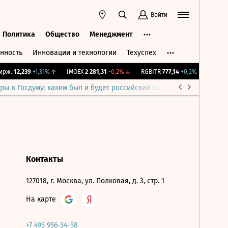
Войти
Политика
Общество
Менеджмент
нность
Инновации и технологии
Техуспех
ть
Политика
Общество
Менеджмент
рж.
12,239
+1,31%
↑
IMOEX
2 281,31
-0,2%
↓
RGBITR
777,14
+0,2%
↑
RTSI
8
ры в Госдуму: каким был и будет российский парламент
Война н
Контакты
127018, г. Москва, ул. Полковая, д. 3, стр. 1
На карте
+7 495 956-34-58