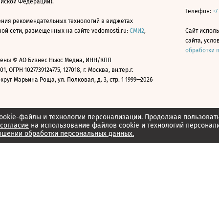
ийской Федерации).
Телефон:
+7
ния рекомендательных технологий в виджетах
й сети, размещенных на сайте vedomosti.ru:
СМИ2
,
Сайт испол
сайта, усл
обработки 
ены © АО Бизнес Ньюс Медиа, ИНН/КПП
01, ОГРН 1027739124775, 127018, г. Москва, вн.тер.г.
уг Марьина Роща, ул. Полковая, д. 3, стр. 1 1999—2026
ookie-файлы и технологии персонализации. Продолжая пользоват
согласие
на использование файлов cookie и технологий персонал
ошении обработки персональных данных.