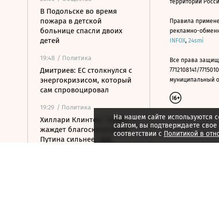
территории Росс
В Подольске во время
пожара в детской
Правила примене
больнице спасли двоих
рекламно-обменно
детей
INFOX
,
24smi
19:48
/ Политика
Все права защищ
Дмитриев: ЕС столкнулся с
7712108141/7715010
энергокризисом, который
муниципальный окр
сам спровоцировал
19:29
/ Политика
На нашем сайте используются c
Хиллари Клинтон: Трамп
сайтом, вы подтверждаете свое
жаждет благосклонности
соответствии с
Политикой в отн
Путина сильнее, чем
Нобелевки
19:09
/ Стиль жизни
Российский пятиборец
Егор Громадский завоевал
золото на ЧЕ
18:55
/ Политика