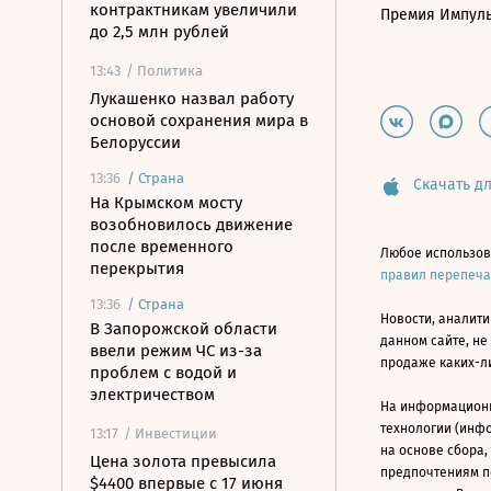
контрактникам увеличили
Премия Импул
до 2,5 млн рублей
13:43
/ Политика
Лукашенко назвал работу
основой сохранения мира в
Белоруссии
13:36
/
Страна
Скачать дл
На Крымском мосту
возобновилось движение
после временного
Любое использов
перекрытия
правил перепеч
13:36
/
Страна
Новости, аналити
В Запорожской области
данном сайте, не
ввели режим ЧС из-за
продаже каких-л
проблем с водой и
электричеством
На информацион
технологии (инф
13:17
/ Инвестиции
на основе сбора,
Цена золота превысила
предпочтениям п
$4400 впервые с 17 июня