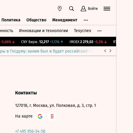
Войти
Политика
Общество
Менеджмент
нность
Инновации и технологии
Техуспех
ть
Политика
Общество
Менеджмент
0,66%
↓
CNY Бирж.
12,217
+1,13%
↑
IMOEX
2 279,02
-0,3%
↓
RTSI
873,76
-
ры в Госдуму: каким был и будет российский парламент
Война н
Контакты
127018, г. Москва, ул. Полковая, д. 3, стр. 1
На карте
+7 495 956-34-58