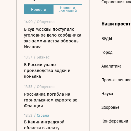
Справочник ко
Новости
Новости
компаний
14:20
/ Общество
Наши проек
В суд Москвы поступило
уголовное дело сообщника
ВЕДЫ
экс-замминистра обороны
Иванова
Город
13:57
/ Бизнес
В России упало
Аналитика
производство водки и
коньяка
Промышленнос
13:55
/ Общество
Наука
Россиянка погибла на
горнолыжном курорте во
Франции
Здоровье
13:53
/
Страна
Конференции
В Калининградской
области выплату