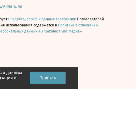
 495 956-34-58
ьзует
IP адреса, cookie и данные геолокации
Пользователей
овия использования содержатся в
Политике в отношении
персональных данных АО «Бизнес Ньюс Медиа»
ься данным
Принять
изации в