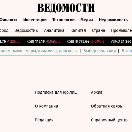
Финансы
Инвестиции
Технологии
Медиа
Недвижимость
ород
Ведомости&
Аналитика
Капитал
Страна
Промышле
а
Финансы
Инвестиции
Технологии
Медиа
Недвижимос
76
-1,22%
↓
RGBI
115,19
-0,04%
↓
RGBITR
775,64
-0,01%
↓
VSMO
24 240
-
ивном рынке: меры, динамика, прогнозы
Выбор редакции
Выбо
Подписка для юр.лиц
Архив
О компании
Обратная связь
Редакция
Справочный центр