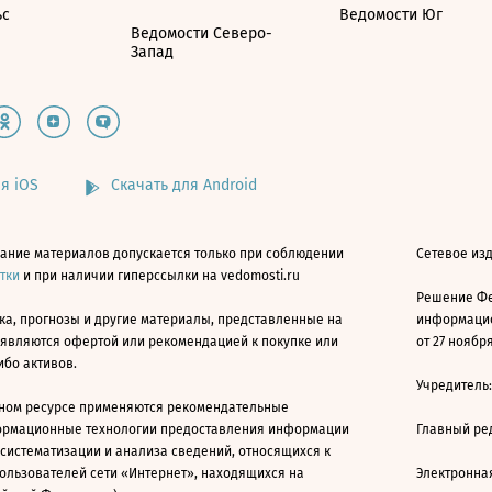
ьс
Ведомости Юг
Ведомости Северо-
Запад
я iOS
Скачать для Android
ание материалов допускается только при соблюдении
Сетевое изд
атки
и при наличии гиперссылки на vedomosti.ru
Решение Фе
ка, прогнозы и другие материалы, представленные на
информацио
 являются офертой или рекомендацией к покупке или
от 27 ноября
ибо активов.
Учредитель
ном ресурсе применяются рекомендательные
ормационные технологии предоставления информации
Главный ре
 систематизации и анализа сведений, относящихся к
ользователей сети «Интернет», находящихся на
Электронна