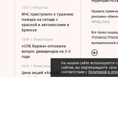
территории Росс
13:10
/ Общество
Правила примене
МЧС приступило к тушению
рекламно-обменно
пожара на складе с
INFOX
,
24smi
краской и автомаслами в
Брянске
Все права защищ
7712108141/7715010
13:09
/ Инвестиции
муниципальный окр
«СПБ биржа» отложила
вопрос дивидендов на 2–3
года
На нашем сайте используются c
12:56
/ Инвестиции
сайтом, вы подтверждаете свое
соответствии с
Политикой в отн
Цена акций «Аэрофлота»
на Мосбирже упала на 2%
12:55
/ Инвестиции
Цена акций АФК «Система»
на Мосбирже упала на 2%
12:50
/ Политика
Саудовская Аравия,