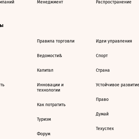
мпаний
Менеджмент
Распространение
ты
Правила торговли
Идеи управления
Ведомости&
Спорт
Капитал
Страна
ть
Инновации и
Устойчивое развити
технологии
Право
Как потратить
Думай
Туризм
Техуспех
Форум