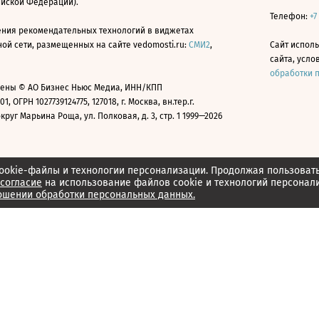
ийской Федерации).
Телефон:
+7
ния рекомендательных технологий в виджетах
й сети, размещенных на сайте vedomosti.ru:
СМИ2
,
Сайт испол
сайта, усл
обработки 
ены © АО Бизнес Ньюс Медиа, ИНН/КПП
01, ОГРН 1027739124775, 127018, г. Москва, вн.тер.г.
уг Марьина Роща, ул. Полковая, д. 3, стр. 1 1999—2026
ookie-файлы и технологии персонализации. Продолжая пользоват
согласие
на использование файлов cookie и технологий персонал
ошении обработки персональных данных.