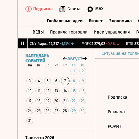
Подписка
Газета
MAX
Глобальные идеи
Бизнес
Экономика
ВЕДЫ
Правила торговли
Идеи управления
Г
Глобальные идеи
Бизнес
Экономик
240
-0,66%
↓
CNY Бирж.
12,217
+1,13%
↑
IMOEX
2 279,02
-0,3%
↓
RTSI
873,
Ситуация на топл
КАЛЕНДАРЬ
Август
СОБЫТИЙ
Пн
Вт
Ср
Чт
Пт
Сб
Вс
1
2
3
4
5
6
7
8
9
10
11
12
13
14
15
16
Подписка
17
18
19
20
21
22
23
24
25
26
27
28
29
30
Реклама
31
РФРИТ
7 августа 2026