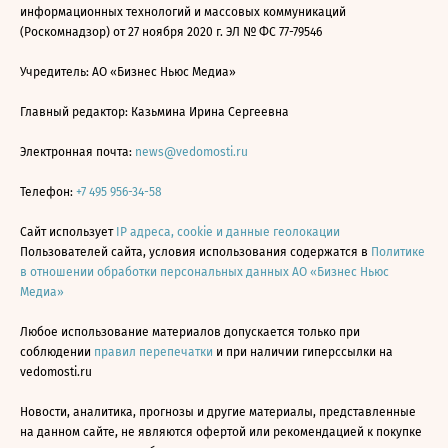
информационных технологий и массовых коммуникаций
(Роскомнадзор) от 27 ноября 2020 г. ЭЛ № ФС 77-79546
Учредитель: АО «Бизнес Ньюс Медиа»
Главный редактор: Казьмина Ирина Сергеевна
Электронная почта:
news@vedomosti.ru
Телефон:
+7 495 956-34-58
Сайт использует
IP адреса, cookie и данные геолокации
Пользователей сайта, условия использования содержатся в
Политике
в отношении обработки персональных данных АО «Бизнес Ньюс
Медиа»
Любое использование материалов допускается только при
соблюдении
правил перепечатки
и при наличии гиперссылки на
vedomosti.ru
Новости, аналитика, прогнозы и другие материалы, представленные
на данном сайте, не являются офертой или рекомендацией к покупке