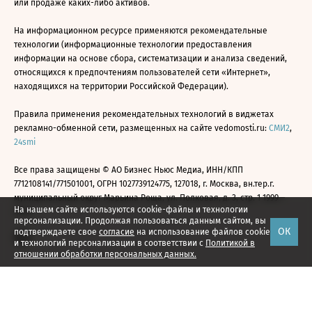
или продаже каких-либо активов.
На информационном ресурсе применяются рекомендательные
технологии (информационные технологии предоставления
информации на основе сбора, систематизации и анализа сведений,
относящихся к предпочтениям пользователей сети «Интернет»,
находящихся на территории Российской Федерации).
Правила применения рекомендательных технологий в виджетах
рекламно-обменной сети, размещенных на сайте vedomosti.ru:
СМИ2
,
24smi
Все права защищены © АО Бизнес Ньюс Медиа, ИНН/КПП
7712108141/771501001, ОГРН 1027739124775, 127018, г. Москва, вн.тер.г.
муниципальный округ Марьина Роща, ул. Полковая, д. 3, стр. 1 1999—
На нашем сайте используются cookie-файлы и технологии
2026
персонализации. Продолжая пользоваться данным сайтом, вы
ОК
подтверждаете свое
согласие
на использование файлов cookie
и технологий персонализации в соответствии с
Политикой в
отношении обработки персональных данных.