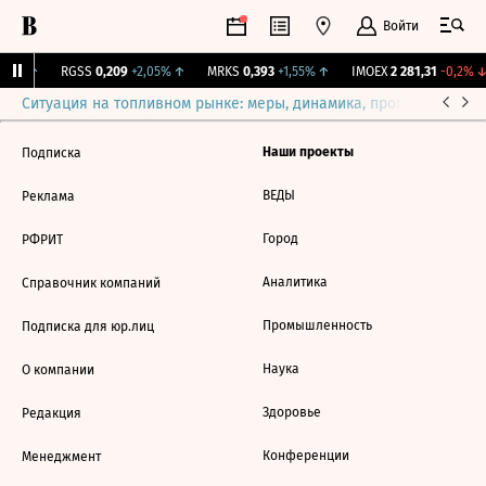
Войти
,31%
↑
RGSS
0,209
+2,05%
↑
MRKS
0,393
+1,55%
↑
IMOEX
2 281,31
-0,2%
↓
Ситуация на топливном рынке: меры, динамика, прогнозы
Выб
Наши проекты
Подписка
ВЕДЫ
Реклама
Город
РФРИТ
Аналитика
Справочник компаний
Промышленность
Подписка для юр.лиц
Наука
О компании
Здоровье
Редакция
Конференции
Менеджмент