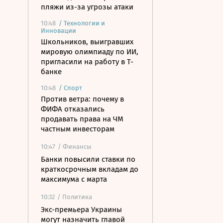
пляжи из-за угрозы атаки
10:48
/
Технологии и
Инновации
Школьников, выигравших
мировую олимпиаду по ИИ,
пригласили на работу в Т-
банке
10:48
/
Спорт
Против ветра: почему в
ФИФА отказались
продавать права на ЧМ
частным инвесторам
10:47
/ Финансы
Банки повысили ставки по
краткосрочным вкладам до
максимума с марта
10:32
/ Политика
Экс-премьера Украины
могут назначить главой