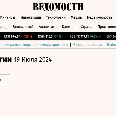
Финансы
Инвестиции
Технологии
Медиа
Недвижимость
ород
Ведомости&
Аналитика
Капитал
Страна
Промышле
а
Финансы
Инвестиции
Технологии
Медиа
Недвижимос
RTSI
874,64
-1,12%
↓
RGBI
115,3
+0,1%
↑
RGBITR
777,11
+0,2%
↑
CNY Бирж
ивном рынке: меры, динамика, прогнозы
Выбор редакции
Выбо
гии
19 Июля 2024
е