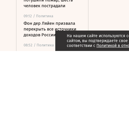
потушили пожар, шесть
человек пострадали
09:12
/ Политика
Фон дер Ляйен призвала
перекрыть все источники
доходов России
На нашем сайте используются c
сайтом, вы подтверждаете свое
08:52
/ Политика
соответствии с
Политикой в отн
Почти 2000 украинских
БПЛА летели к
Московскому региону за
неделю
08:39
/ Политика
МИД России: Тбилиси
пытаются втянуть в новые
авантюры на Южном
Кавказе
08:16
/ Финансы
Банки с марта будут
блокировать переводы при