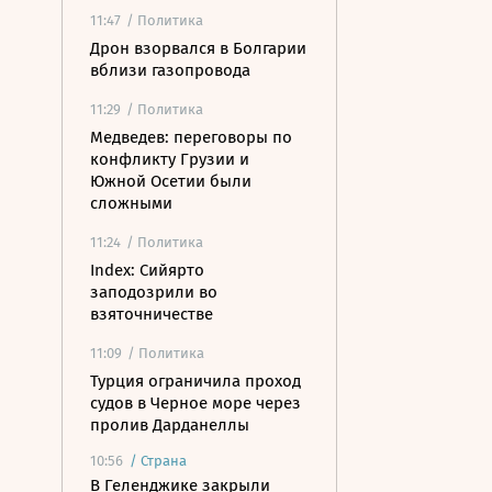
11:47
/ Политика
Дрон взорвался в Болгарии
вблизи газопровода
11:29
/ Политика
Медведев: переговоры по
конфликту Грузии и
Южной Осетии были
сложными
11:24
/ Политика
Index: Сийярто
заподозрили во
взяточничестве
11:09
/ Политика
Турция ограничила проход
судов в Черное море через
пролив Дарданеллы
10:56
/
Страна
В Геленджике закрыли