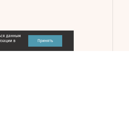
ься данным
Принять
изации в