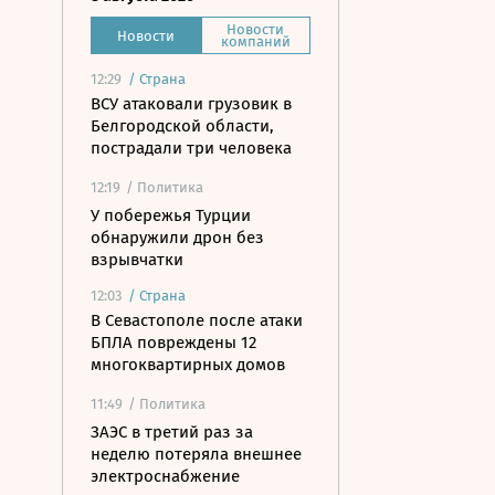
Новости
Новости
компаний
12:29
/
Страна
ВСУ атаковали грузовик в
Белгородской области,
пострадали три человека
12:19
/ Политика
У побережья Турции
обнаружили дрон без
взрывчатки
12:03
/
Страна
В Севастополе после атаки
БПЛА повреждены 12
многоквартирных домов
11:49
/ Политика
ЗАЭС в третий раз за
неделю потеряла внешнее
электроснабжение