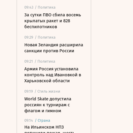
09:43
/ Политика
За сутки ПВО сбила восемь
крылатых ракет и 828
беспилотников
09:29
/ Политика
Новая Зеландия расширила
санкции против России
09:21
/ Политика
Армия Россия установила
контроль над Ивановкой в
Харьковской области
09:19
/ Стиль жизни
World Skate допустила
россиян к турнирам с
флагом и гимном
09:14
/
Страна
На Ильинском НПЗ