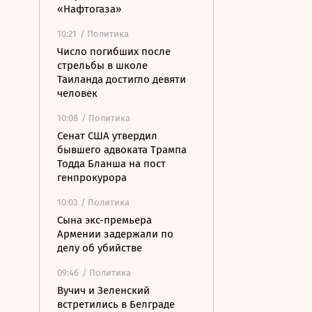
«Нафтогаза»
10:21
/ Политика
Число погибших после
стрельбы в школе
Таиланда достигло девяти
человек
10:08
/ Политика
Сенат США утвердил
бывшего адвоката Трампа
Тодда Бланша на пост
генпрокурора
10:03
/ Политика
Сына экс-премьера
Армении задержали по
делу об убийстве
09:46
/ Политика
Вучич и Зеленский
встретились в Белграде