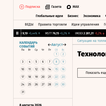
Подписка
Газета
MAX
Глобальные идеи
Бизнес
Экономика
ВЕДЫ
Правила торговли
Идеи управления
Г
Глобальные идеи
Бизнес
Экономик
31%
↑
UTAR
9,19
+0,44%
↑
MSTT
76,15
+0,2%
↑
IMOEX
2 281,31
-0,2%
↓
Ситуация на топл
КАЛЕНДАРЬ
Август
СОБЫТИЙ
Пн
Вт
Ср
Чт
Пт
Сб
Вс
Техноло
1
2
3
4
5
6
7
8
9
10
11
12
13
14
15
16
Показать ещ
17
18
19
20
21
22
23
24
25
26
27
28
29
30
31
8 августа 2026