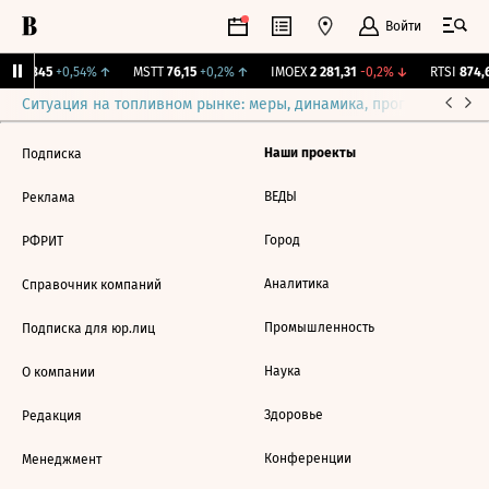
Войти
IFE
1,845
+0,54%
↑
MSTT
76,15
+0,2%
↑
IMOEX
2 281,31
-0,2%
↓
RTSI
874,6
Ситуация на топливном рынке: меры, динамика, прогнозы
Выб
Наши проекты
Подписка
ВЕДЫ
Реклама
Город
РФРИТ
Аналитика
Справочник компаний
Промышленность
Подписка для юр.лиц
Наука
О компании
Здоровье
Редакция
Конференции
Менеджмент