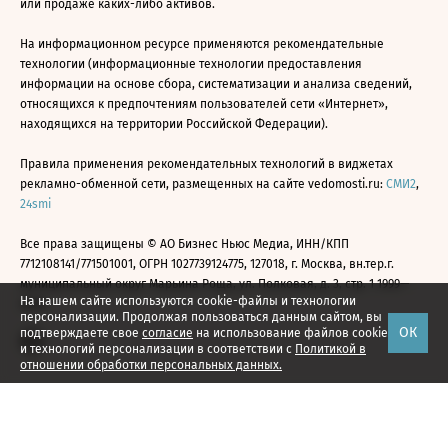
или продаже каких-либо активов.
На информационном ресурсе применяются рекомендательные
технологии (информационные технологии предоставления
информации на основе сбора, систематизации и анализа сведений,
относящихся к предпочтениям пользователей сети «Интернет»,
находящихся на территории Российской Федерации).
Правила применения рекомендательных технологий в виджетах
рекламно-обменной сети, размещенных на сайте vedomosti.ru:
СМИ2
,
24smi
Все права защищены © АО Бизнес Ньюс Медиа, ИНН/КПП
7712108141/771501001, ОГРН 1027739124775, 127018, г. Москва, вн.тер.г.
муниципальный округ Марьина Роща, ул. Полковая, д. 3, стр. 1 1999—
На нашем сайте используются cookie-файлы и технологии
2026
персонализации. Продолжая пользоваться данным сайтом, вы
ОК
подтверждаете свое
согласие
на использование файлов cookie
и технологий персонализации в соответствии с
Политикой в
отношении обработки персональных данных.