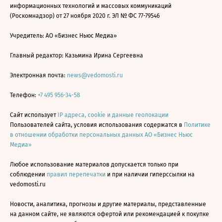
информационных технологий и массовых коммуникаций
(Роскомнадзор) от 27 ноября 2020 г. ЭЛ № ФС 77-79546
Учредитель: АО «Бизнес Ньюс Медиа»
Главный редактор: Казьмина Ирина Сергеевна
Электронная почта:
news@vedomosti.ru
Телефон:
+7 495 956-34-58
Сайт использует
IP адреса, cookie и данные геолокации
Пользователей сайта, условия использования содержатся в
Политике
в отношении обработки персональных данных АО «Бизнес Ньюс
Медиа»
Любое использование материалов допускается только при
соблюдении
правил перепечатки
и при наличии гиперссылки на
vedomosti.ru
Новости, аналитика, прогнозы и другие материалы, представленные
на данном сайте, не являются офертой или рекомендацией к покупке